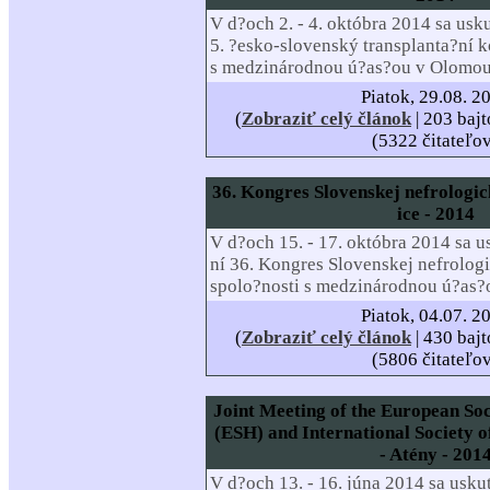
V d?och 2. - 4. októbra 2014 sa usk
5. ?esko-slovenský transplanta?ní 
s medzinárodnou ú?as?ou v Olomou
Piatok, 29.08. 2
(
Zobraziť celý článok
| 203 bajt
(5322 čitateľo
36. Kongres Slovenskej nefrologic
ice - 2014
V d?och 15. - 17. októbra 2014 sa u
ní 36. Kongres Slovenskej nefrolog
spolo?nosti s medzinárodnou ú?as?
Piatok, 04.07. 2
(
Zobraziť celý článok
| 430 bajt
(5806 čitateľo
Joint Meeting of the European Soc
(ESH) and International Society o
- Atény - 201
V d?och 13. - 16. júna 2014 sa usku