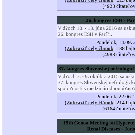
(
Zobraziť celý článok
| 225 bajt
(4928 čitateľo
26. kongres ESH - Par
V d?och 10. - 13. júna 2016 sa usk
26. kongres ESH v Parí?i.
Pondelok, 14.09. 
(
Zobraziť celý článok
| 188 bajt
(4988 čitateľo
37. kongres Slovenskej nefrologick
V d?och 7. - 9. októbra 2015 sa usk
37. kongres Slovenskej nefrologick
spolo?nosti s medzinárodnou ú?as?o
Pondelok, 22.06. 
(
Zobraziť celý článok
| 214 bajt
(6164 čitateľo
15th Genoa Meeting on Hyperten
Renal Diseases - Jano