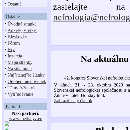
·
Ostatné
zasielajte n
nefrologia@nefrolog
Ostatné
·
Úvodná stránka
·
Ankety (v?etky)
·
Bleskovky
·
Fórum
·
Hry
·
Inzercia
Na aktuálnu
·
Mapa stránky
·
Na stiahnutie
·
Naj?ítanej?ie ?lánky
42. kongres Slovenskej nefrologicke
·
Odoberanie noviniek
V dňoch 21. - 23. októbra 2020 sa
·
Témy (v?etky)
Slovenskej nefrologickej spoločnosti s
·
Vyh?adávanie
Žiline v hoteli Holiday Innl.
Zobraziť celý článok
Partneri
Naši partneri:
www.medialyz.eu