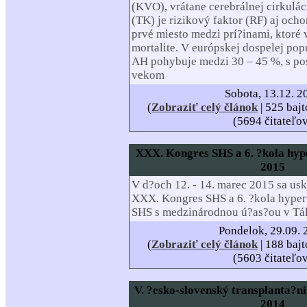
(KVO), vrátane cerebrálnej cirkulác
(TK) je rizikový faktor (RF) aj ocho
prvé miesto medzi prí?inami, ktoré 
mortalite. V európskej dospelej pop
AH pohybuje medzi 30 – 45 %, s po
vekom
Sobota, 13.12. 2
(
Zobraziť celý článok
| 525 bajt
(5694 čitateľo
XXX. Kongres SHS a 6. ?kola hype
2015
V d?och 12. - 14. marec 2015 sa us
XXX. Kongres SHS a 6. ?kola hyper
SHS s medzinárodnou ú?as?ou v Tá
Pondelok, 29.09. 
(
Zobraziť celý článok
| 188 bajt
(5603 čitateľo
V. ?esko-slovenský transplanta?ní
2014