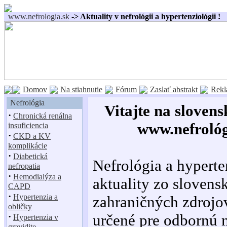
www.nefrologia.sk
-> Aktuality v nefrológii a hypertenziológii !
Domov
Na stiahnutie
Fórum
Zaslať abstrakt
Rekl
Nefrológia
Vitajte na slovens
·
Chronická renálna
www.nefrológ
insuficiencia
·
CKD a KV
komplikácie
·
Diabetická
Nefrológia a hyperte
nefropatia
·
Hemodialýza a
aktuality zo slovens
CAPD
·
Hypertenzia a
zahraničných zdrojo
obličky
·
určené pre odbornú 
Hypertenzia v
gravidite