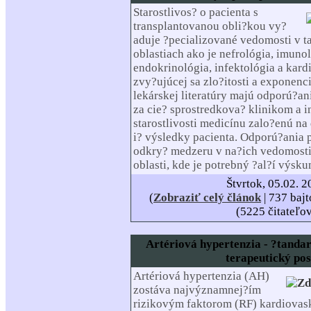
Starostlivos? o pacienta s
transplantovanou obli?kou vy?
aduje ?pecializované vedomosti v 
oblastiach ako je nefrológia, imuno
endokrinológia, infektológia a kard
zvy?ujúcej sa zlo?itosti a exponenc
lekárskej literatúry majú odporú?an
za cie? sprostredkova? klinikom a
starostlivosti medicínu zalo?enú na
i? výsledky pacienta. Odporú?ania
odkry? medzeru v na?ich vedomosti
oblasti, kde je potrebný ?al?í výsku
Štvrtok, 05.02. 
(
Zobraziť celý článok
| 737 bajt
(5225 čitateľo
Artériová hypertenzia - ?tanda
terapeutický po
Artériová hypertenzia (AH)
zostáva najvýznamnej?ím
rizikovým faktorom (RF) kardiovas