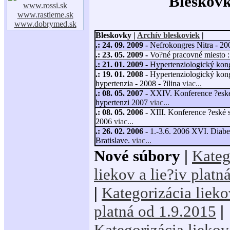
Bleskov
www.rossi.sk
www.rastieme.sk
www.dobrymed.sk
Bleskovky
|
Archív bleskoviek
|
.:
24. 09. 2009 -
Nefrokongres Nitra - 2
.:
23. 05. 2009 -
Vo?né pracovné miesto :
.:
21. 01. 2009 -
Hypertenziologický kon
.:
19. 01. 2008 -
Hypertenziologický kong
hypertenzia - 2008 - ?ilina
viac...
.:
08. 05. 2007 -
XXIV. Konference ?eské 
hypertenzi 2007
viac...
.:
08. 05. 2006 -
XIII. Konference ?eské s
2006
viac...
.:
26. 02. 2006 -
1.-3.6. 2006 XVI. Diabe
Bratislave.
viac...
Nové súbory
|
Kateg
liekov a lie?iv platn
|
Kategorizácia lieko
platná od 1.9.2015
|
Kategorizácia liekov 