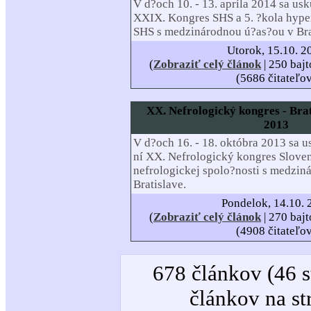
V d?och 10. - 13. apríla 2014 sa us
XXIX. Kongres SHS a 5. ?kola hype
SHS s medzinárodnou ú?as?ou v Bra
Utorok, 15.10. 2
(
Zobraziť celý článok
| 250 bajt
(5686 čitateľo
XX. Nefrologický kongres - Brat
2013
V d?och 16. - 18. októbra 2013 sa u
ní XX. Nefrologický kongres Slove
nefrologickej spolo?nosti s medzin
Bratislave.
Pondelok, 14.10. 
(
Zobraziť celý článok
| 270 bajt
(4908 čitateľo
678 článkov (46 s
článkov na st