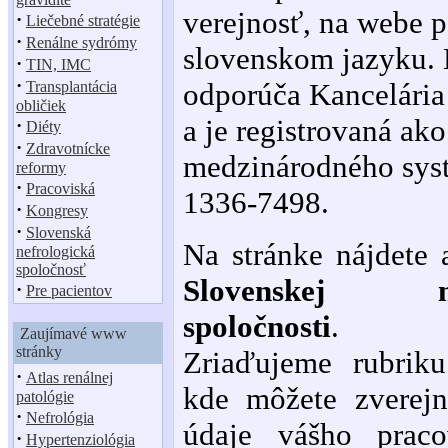
verejnosť, na webe p
·
Liečebné stratégie
·
Renálne sydrómy
slovenskom jazyku. 
·
TIN, IMC
·
odporúča Kancelári
Transplantácia
obličiek
a je registrovaná ak
·
Diéty
·
Zdravotnícke
medzinárodného sys
reformy
·
Pracoviská
1336-7498.
·
Kongresy
·
Slovenská
Na stránke nájdete 
nefrologická
spoločnosť
Slovenskej nef
·
Pre pacientov
spoločnosti
.
Zaujímavé www
stránky
Zriaďujeme rubri
·
Atlas renálnej
kde môžete zverejn
patológie
·
Nefrológia
údaje vášho praco
·
Hypertenziológia