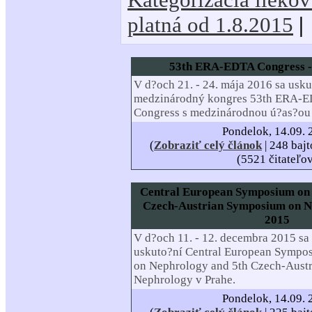
platná od 1.8.2015
|
53th ERA-EDTA Congress - 
V d?och 21. - 24. mája 2016 sa usku
medzinárodný kongres 53th ERA-
Congress s medzinárodnou ú?as?ou 
Pondelok, 14.09. 
(
Zobraziť celý článok
| 248 bajt
(5521 čitateľo
Central European Symposium on 
Czech-Austrian Symposium on Ne
2015
V d?och 11. - 12. decembra 2015 sa
uskuto?ní Central European Sympo
on Nephrology and 5th Czech-Aust
Nephrology v Prahe.
Pondelok, 14.09. 