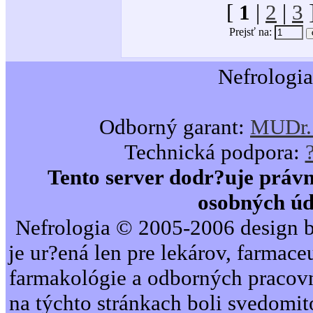
[
1
|
2
|
3
Prejsť na:
Nefrologia
Odborný garant:
MUDr. 
Technická podpora:
Tento server dodr?uje právn
osobných úd
Nefrologia © 2005-2006 design b
je ur?ená len pre lekárov, farmac
farmakológie a odborných pracovn
na týchto stránkach boli svedomi