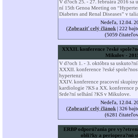
V d?och 25. - 27. februára 2016 sa 
ní 15th Genoa Meeting on “Hyperte
Diabetes and Renal Diseases” v tal
Nedeľa, 12.04. 2
(
Zobraziť celý článok
| 222 bajt
(5059 čitateľo
XXXII. konference ?eské spole?no
Mikulov - 201
V d?och 1. - 3. októbra sa uskuto?ní
XXXII. konference ?eské spole?nost
hypertenzi
XXIV. konference pracovní skupiny
kardiologie ?KS a XX. konference 
Srde?ní selhání ?KS v Mikulove.
Nedeľa, 12.04. 2
(
Zobraziť celý článok
| 326 bajt
(6281 čitateľo
ERBP odporú?ania pre vy?etreni
obli?ky a periopera?nú s