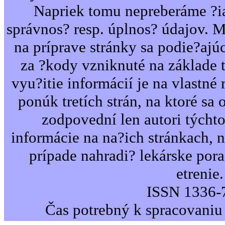
Napriek tomu nepreberáme ?i
správnos? resp. úplnos? údajov. 
na príprave stránky sa podie?ajú
za ?kody vzniknuté na základe 
vyu?itie informácií je na vlastné 
ponúk tretích strán, na ktoré sa 
zodpovední len autori týcht
informácie na na?ich stránkach,
prípade nahradi? lekárske por
etrenie.
ISSN 1336-
Čas potrebný k spracovaniu