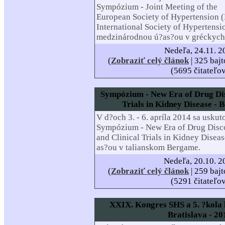
Sympózium -
Joint Meeting of the
European Society of Hypertension 
International Society of Hypertensi
medzinárodnou ú?as?ou v gréckych
Nedeľa, 24.11. 2
(
Zobraziť celý článok
| 325 bajt
(5695 čitateľo
Sympózium - New Era of Drug Dis
Trials in Kidney Disease - 
V d?och 3. - 6. apríla 2014 sa uskut
Sympózium - New Era of Drug Disc
and Clinical Trials in Kidney Dise
as?ou v talianskom Bergame.
Nedeľa, 20.10. 2
(
Zobraziť celý článok
| 259 bajt
(5291 čitateľo
XXIX. Kongres SHS a 5. ?kola 
Bratislava - 20