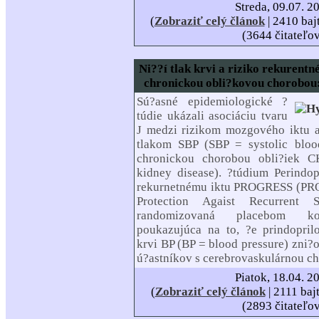
Streda, 09.07. 2
(
Zobraziť celý článok
| 2410 baj
(3644 čitateľo
Ni??í tlak krvi a riziko rekurentn
chronickou obli?kovou chorobo
Sú?asné epidemiologické ?
túdie ukázali asociáciu tvaru
J medzi rizikom mozgového iktu 
tlakom SBP (SBP = systolic bloo
chronickou chorobou obli?iek 
kidney disease). ?túdium Perindop
rekurnetnému iktu PROGRESS (PRO
Protection Agaist Recurrent 
randomizovaná placebom kon
poukazujúca na to, ?e prindopril
krvi BP (BP = blood pressure) zni?o
ú?astníkov s cerebrovaskulárnou c
Piatok, 18.04. 2
(
Zobraziť celý článok
| 2111 baj
(2893 čitateľo