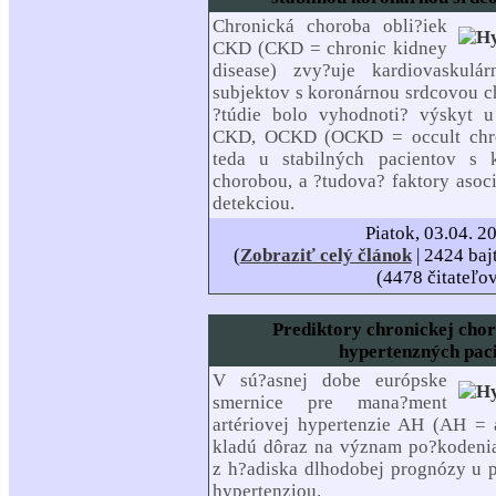
Chronická choroba obli?iek
CKD (CKD = chronic kidney
disease) zvy?uje kardiovaskulá
subjektov s koronárnou srdcovou c
?túdie bolo vyhodnoti? výskyt u
CKD, OCKD (OCKD = occult chron
teda u stabilných pacientov s 
chorobou, a ?tudova? faktory asoci
detekciou.
Piatok, 03.04. 2
(
Zobraziť celý článok
| 2424 baj
(4478 čitateľo
Prediktory chronickej chor
hypertenzných pac
V sú?asnej dobe európske
smernice pre mana?ment
artériovej hypertenzie AH (AH = a
kladú dôraz na význam po?kodenia
z h?adiska dlhodobej prognózy u p
hypertenziou.