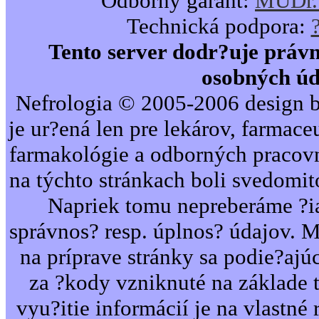
Odborný garant:
MUDr. 
Technická podpora:
Tento server dodr?uje právn
osobných úd
Nefrologia © 2005-2006 design b
je ur?ená len pre lekárov, farmac
farmakológie a odborných pracovn
na týchto stránkach boli svedomi
Napriek tomu nepreberáme ?i
správnos? resp. úplnos? údajov. 
na príprave stránky sa podie?ajú
za ?kody vzniknuté na základe 
vyu?itie informácií je na vlastné 