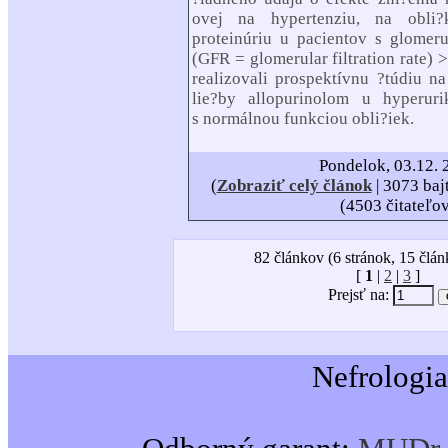
ovej na hypertenziu, na obli
proteinúriu u pacientov s glomer
(GFR = glomerular filtration rate)
>
realizovali prospektívnu ?túdiu na
lie?by allopurinolom u hyperuri
s normálnou funkciou obli?iek.
Pondelok, 03.12. 
(
Zobraziť celý článok
| 3073 baj
(4503 čitateľo
82 článkov (6 stránok, 15 člán
[
1
|
2
|
3
]
Prejsť na:
Nefrologia