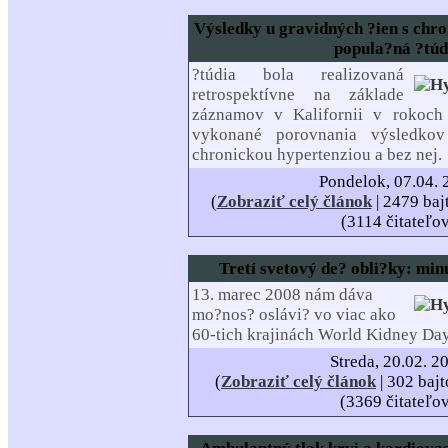
Výsledky u gravidných ?ien s chr
popula?ná ?túd
?túdia bola realizovaná
retrospektívne na základe
záznamov v Kalifornii v rokoch
vykonané porovnania výsledkov
chronickou hypertenziou a bez nej.
Pondelok, 07.04. 
(
Zobraziť celý článok
| 2479 baj
(3114 čitateľo
Tretí svetový de? obli?ky: min
13. marec 2008 nám dáva
mo?nos? oslávi? vo viac ako
60-tich krajinách World Kidney Day 
Streda, 20.02. 2
(
Zobraziť celý článok
| 302 bajt
(3369 čitateľo