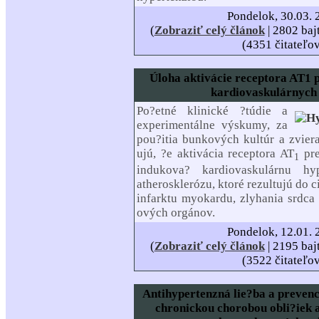
Pondelok, 30.03. 
(
Zobraziť celý článok
| 2802 baj
(4351 čitateľo
Úloha aktivácie receptora AT1 p
kardiovaskulárnych
Po?etné klinické ?túdie a
experimentálne výskumy, za
pou?itia bunkových kultúr a zvie
ujú, ?e aktivácia receptora AT
pr
1
indukova? kardiovaskulárnu hyp
atherosklerózu, ktoré rezultujú do c
infarktu myokardu, zlyhania srdca
ových orgánov.
Pondelok, 12.01. 
(
Zobraziť celý článok
| 2195 baj
(3522 čitateľo
Antihypertenzná lie?ba a prevenci
chronickou chorobou obli?iek a