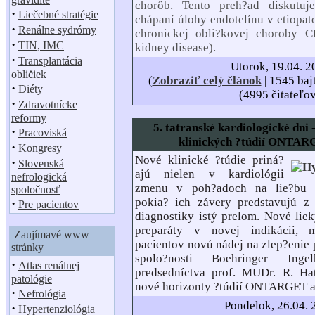
chorôb. Tento preh?ad diskutuj
·
Liečebné stratégie
chápaní úlohy endotelínu v etiopat
·
Renálne sydrómy
chronickej obli?kovej choroby
·
TIN, IMC
kidney disease).
·
Transplantácia
Utorok, 19.04. 2
obličiek
(
Zobraziť celý článok
| 1545 baj
·
Diéty
(4995 čitateľo
·
Zdravotnícke
reformy
5. tatranské kardiologické dni 
·
Pracoviská
klinických ?túdií ONTA
·
Kongresy
Nové klinické ?túdie priná?
·
Slovenská
ajú nielen v kardiológii
nefrologická
zmenu v poh?adoch na lie?bu r
spoločnosť
pokia? ich závery predstavujú z 
·
Pre pacientov
diagnostiky istý prelom. Nové liek
preparáty v novej indikácii,
Zaujímavé www
pacientov novú nádej na zlep?eni
stránky
spolo?nosti Boehringer Ing
·
Atlas renálnej
predsedníctva prof. MUDr. R. Hat
patológie
nové horizonty ?túdií ONTARGET a
·
Nefrológia
Pondelok, 26.04. 
·
Hypertenziológia