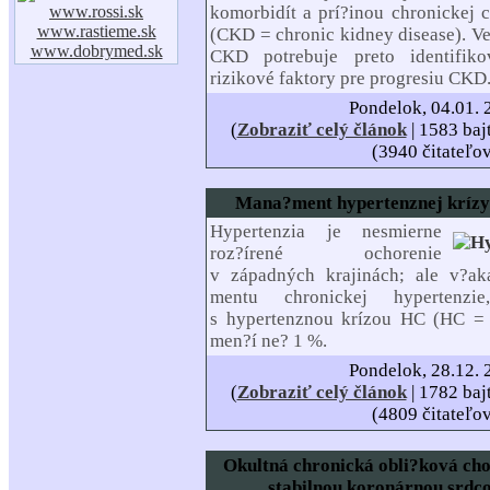
www.rossi.sk
komorbidít a prí?inou chronickej
www.rastieme.sk
(CKD = chronic kidney disease). Ve
www.dobrymed.sk
CKD potrebuje preto identifiko
rizikové faktory pre progresiu CKD
Pondelok, 04.01. 
(
Zobraziť celý článok
| 1583 baj
(3940 čitateľo
Mana?ment hypertenznej krízy:
Hypertenzia je nesmierne
roz?írené ochorenie
v západných krajinách; ale v?a
mentu chronickej hypertenzi
s hypertenznou krízou HC (HC = h
men?í ne? 1 %.
Pondelok, 28.12. 
(
Zobraziť celý článok
| 1782 baj
(4809 čitateľo
Okultná chronická obli?ková cho
stabilnou koronárnou srdc