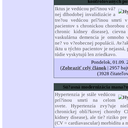
kontrolovaných po
Iktus je vedúcou prí?inou vá?
nej dlhodobej invalidizácie a
tre?ou vedúcou prí?inou smrti 
pacientov s chronickou chorobou
chronic kidney disease), cievn
vaskulárna demencia je omnoho v
ne? vo v?eobecnej populácii. Av?a
iktu u týchto pacientov je nejasná, 
túdie vyskytujú len zriedkavo.
Pondelok, 01.09. 
(
Zobraziť celý článok
| 2957 baj
(3928 čitateľo
Sú?asná modernizácia mana?m
Hypertenzia je stále vedúcou
prí?inou smrti na celom
svete. Hypertenzia zvy?uje niel
chronickej obli?kovej choroby
kidney disease), ale tie? riziko p
(CV = cardiavascular) morbiditu a m