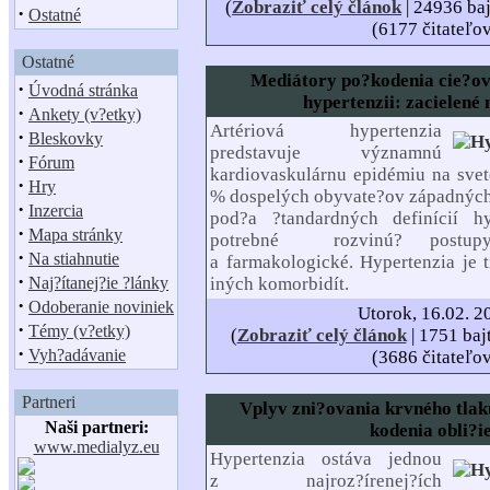
(
Zobraziť celý článok
| 24936 baj
·
Ostatné
(6177 čitateľo
Ostatné
Mediátory po?kodenia cie?ov
·
Úvodná stránka
hypertenzii: zacielené 
·
Ankety (v?etky)
Artériová hypertenzia
·
Bleskovky
predstavuje významnú
·
Fórum
kardiovaskulárnu epidémiu na sve
·
Hry
% dospelých obyvate?ov západných 
·
Inzercia
pod?a ?tandardných definícií hy
·
Mapa stránky
potrebné
rozvinú? postup
·
Na stiahnutie
a farmakologické. Hypertenzia je
·
Naj?ítanej?ie ?lánky
iných komorbidít.
·
Odoberanie noviniek
Utorok, 16.02. 2
·
Témy (v?etky)
(
Zobraziť celý článok
| 1751 baj
·
Vyh?adávanie
(3686 čitateľo
Partneri
Vplyv zni?ovania krvného tla
Naši partneri:
kodenia obli?i
www.medialyz.eu
Hypertenzia ostáva jednou
z najroz?írenej?ích