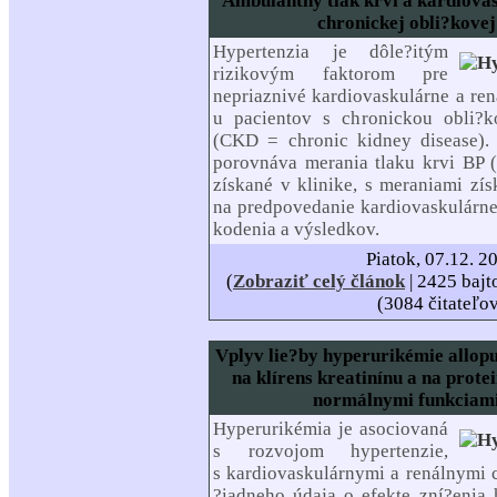
Ambulantný tlak krvi a kardiovas
chronickej obli?kove
Hypertenzia je dôle?itým
rizikovým faktorom pre
nepriaznivé kardiovaskulárne a ren
u pacientov s chronickou obli
(CKD = chronic kidney disease).
porovnáva merania tlaku krvi BP 
získané v klinike, s meraniami zí
na predpovedanie kardiovaskulárn
kodenia a výsledkov.
Piatok, 07.12. 2
(
Zobraziť celý článok
| 2425 bajt
(3084 čitateľo
Vplyv lie?by hyperurikémie allopu
na klírens kreatinínu a na prote
normálnymi funkciami
Hyperurikémia je asociovaná
s rozvojom hypertenzie,
s kardiovaskulárnymi a renálnymi 
?iadneho údaja o efekte zní?enia