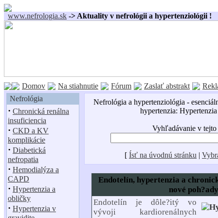
www.nefrologia.sk
-> Aktuality v nefrológii a hypertenziológii !
Domov
Na stiahnutie
Fórum
Zaslať abstrakt
Rekl
Nefrológia
Nefrológia a hypertenziológia - esenciál
·
hypertenzia: Hypertenzia
Chronická renálna
insuficiencia
Vyhľadávanie v tejto
·
CKD a KV
komplikácie
·
Diabetická
[
Ísť na úvodnú stránku
|
Vybr
nefropatia
·
Hemodialýza a
CAPD
Endotelín, hypertenzia a chronic
·
Hypertenzia a
nové poh?ad
obličky
Endotelín je dôle?itý vo
·
Hypertenzia v
vývoji kardiorenálnych
gravidite