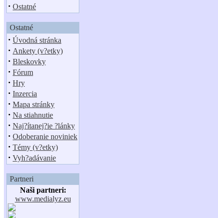
·
Ostatné
Ostatné
·
Úvodná stránka
·
Ankety (v?etky)
·
Bleskovky
·
Fórum
·
Hry
·
Inzercia
·
Mapa stránky
·
Na stiahnutie
·
Naj?ítanej?ie ?lánky
·
Odoberanie noviniek
·
Témy (v?etky)
·
Vyh?adávanie
Partneri
Naši partneri:
www.medialyz.eu