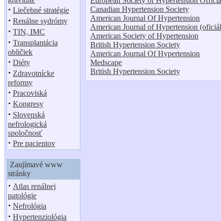
European Society of Hypertension Officia
·
Canadian Hypertension Society
Liečebné stratégie
American Journal Of Hypertension
·
Renálne sydrómy
American Journal of Hypertension (oficiá
·
TIN, IMC
American Society of Hypertension
·
Transplantácia
British Hypertension Society
obličiek
American Journal Of Hypertension
·
Medscape
Diéty
British Hypertension Society
·
Zdravotnícke
reformy
·
Pracoviská
·
Kongresy
·
Slovenská
nefrologická
spoločnosť
·
Pre pacientov
Zaujímavé www
stránky
·
Atlas renálnej
patológie
·
Nefrológia
·
Hypertenziológia