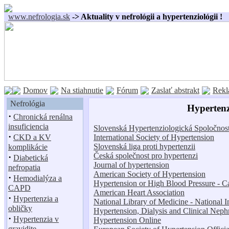
www.nefrologia.sk
-> Aktuality v nefrológii a hypertenziológii !
Domov
Na stiahnutie
Fórum
Zaslať abstrakt
Rekl
Nefrológia
Hypertenz
·
Chronická renálna
insuficiencia
Slovenská Hypertenziologická Spoločnos
·
International Society of Hypertension
CKD a KV
Slovenská liga proti hypertenzii
komplikácie
Česká společnost pro hypertenzi
·
Diabetická
Journal of hypertension
nefropatia
American Society of Hypertension
·
Hemodialýza a
Hypertension or High Blood Pressure - 
CAPD
American Heart Association
·
Hypertenzia a
National Library of Medicine - National In
obličky
Hypertension, Dialysis and Clinical Neph
·
Hypertenzia v
Hypertension Online
gravidite