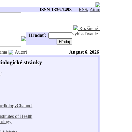
ISSN 1336-7498
RSS
,
Atom
Rozšírené
vyhľadávanie
Hľadať:
ama
Autori
August 6, 2026
iologické stránky
ť
CardiologyChannel
stitutes of Health
rology