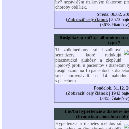
by? nezávislým rizikovým faktorom pre
choroby obli?iek.
Streda, 06.02. 20
(
Zobraziť celý článok
| 2573 bajt
(3678 čitateľov
Rosiglitazon zni?uje albuminúriu u
typu 2.
Thiazolidinediony sú inzulínové
senzitizéry, ktoré redukujú
plazmatickú glukózy a zlep?ujú
lipidový profil u pacientov s diabetom 
rosiglitazonu na 15 pacientoch s diabeto
sme porovnávali so 14 náhodne 
s placebom. .
Pondelok, 31.12. 
(
Zobraziť celý článok
| 1943 bajt
(3455 čitateľov
Lie?ba hypertenzie a diabetes mel
chronickou chorobou obli?
Hypertenzia a diabetes mellitus sú
dve vedúce prí?iny chronickej obli?