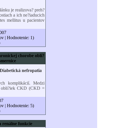
lánku je realizova? preh?
stiach a ich ne?iaducich
tes mellitus u pacientov
2007
ov | Hodnotenie: 1)
)
hronickej chorobe obli?
smernice
ych komplikácií. Medzi
ba obli?iek CKD (CKD =
07
ov | Hodnotenie: 5)
)
a renálne funkcie