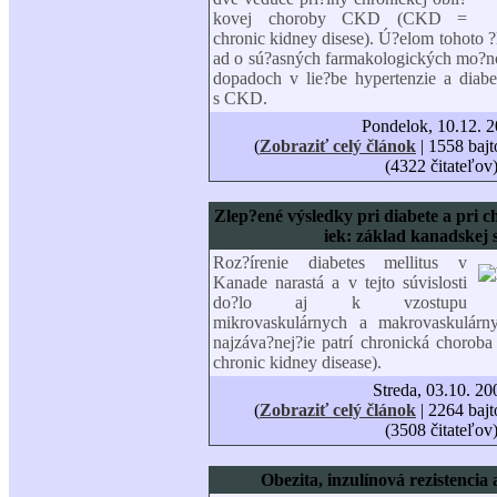
kovej choroby CKD (CKD =
chronic kidney disese). Ú?elom tohoto ?
ad o sú?asných farmakologických mo?no
dopadoch v lie?be hypertenzie a diabe
s CKD.
Pondelok, 10.12. 
(
Zobraziť celý článok
| 1558 bajt
(4322 čitateľov
Zlep?ené výsledky pri diabete a pri c
iek: základ kanadskej 
Roz?írenie diabetes mellitus v
Kanade narastá a v tejto súvislosti
do?lo aj k vzostupu
mikrovaskulárnych a makrovaskulárn
najzáva?nej?ie patrí chronická choro
chronic kidney disease).
Streda, 03.10. 20
(
Zobraziť celý článok
| 2264 bajt
(3508 čitateľov
Obezita, inzulínová rezistencia 