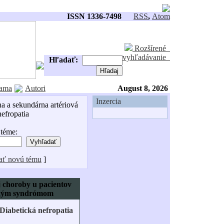
ISSN 1336-7498
RSS
,
Atom
Rozšírené
vyhľadávanie
Hľadať:
ama
Autori
August 8, 2026
Inzercia
na a sekundárna artériová
nefropatia
 téme:
ať novú tému
]
j choroby u pacientov
ickým syndrómom