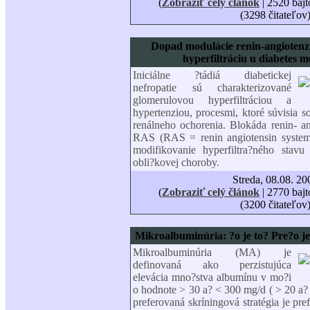
(
Zobraziť celý článok
| 2520 bajt
(3298 čitateľov
Dopad modulácie renin-angiotenz
hyperfiltráciu u diabetes me
Iniciálne ?tádiá diabetickej
nefropatie sú charakterizované
glomerulovou hyperfiltráciou a
hypertenziou, procesmi, ktoré súvisia s
renálneho ochorenia. Blokáda renin- a
RAS (RAS = renin angiotensin system)
modifikovanie hyperfiltra?ného stavu
obli?kovej choroby.
Streda, 08.08. 20
(
Zobraziť celý článok
| 2770 bajt
(3200 čitateľov
Mikroalbuminúria: ?o je to? Pre?o je
Mikroalbuminúria (MA) je
definovaná ako perzistujúca
elevácia mno?stva albumínu v mo?i
o hodnote
>
30 a?
<
300 mg/d (
>
20 a
preferovaná skríningová stratégia je pr