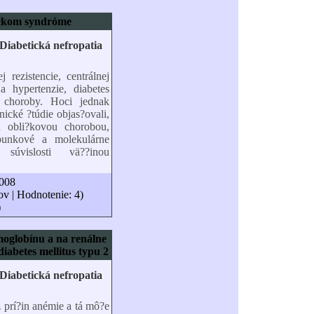
ickom syndróme
j rezistencie, centrálnej
a hypertenzie, diabetes
j choroby. Hoci jednak
nické ?túdie objas?ovali,
 obli?kovou chorobou,
bunkové a molekulárne
úvislosti vä??inou
2008
ov | Hodnotenie: 4)
)
moglobínu a na renálne
diabetes mellitus typu 2
 prí?in anémie a tá mô?e