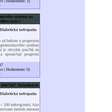
ov | Hodnotenie: 3)
)
ínového systému na
llitus typu l.
o za?iatkom a progresiou
ngiotenzínového systému
 je obvykle pou?itá na
 a spoma?uje progresiu
07
ov | Hodnotenie: 0)
)
 dôle?itá? Aktualizácia
?
<
200 mikrog/min). Ako
eferovaná metóda merania