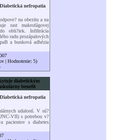
 odpove? na obezitu a na
buje rast makrofágovej
 obli?iek. Infiltrácia
elého radu prozápalových
ppaB a bunková adhézia
2007
ov | Hodnotenie: 5)
)
kytuje diabetickým
skulárny benefit
ulárnych udalostí. V sú?
 (JNC-VII) s potrebou v?
 u pacientov s diabetes
07