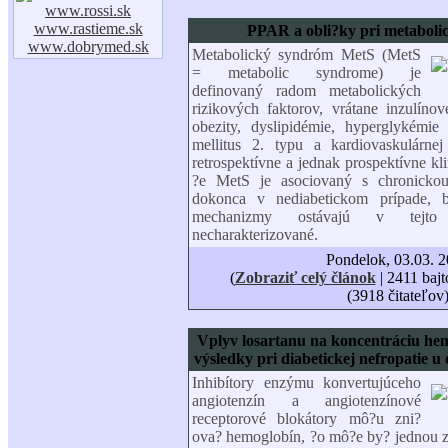
www.rossi.sk
www.rastieme.sk
PPAR a obli?ky pri metabol
www.dobrymed.sk
Metabolický syndróm MetS (MetS
= metabolic syndrome) je
definovaný radom metabolických
rizikových faktorov, vrátane inzulínove
obezity, dyslipidémie, hyperglykémie 
mellitus 2. typu a kardiovaskulárne
retrospektívne a jednak prospektívne kli
?e MetS je asociovaný s chronickou
dokonca v nediabetickom prípade, 
mechanizmy ostávajú v tejto s
necharakterizované.
Pondelok, 03.03. 
(
Zobraziť celý článok
| 2411 bajt
(3918 čitateľov
Vplyv losartanu na koncentráciu he
výsledky pri diabetickej nefropatie u 
Inhibítory enzýmu konvertujúceho
angiotenzín a angiotenzínové
receptorové blokátory mô?u zni?
ova? hemoglobín, ?o mô?e by? jednou z