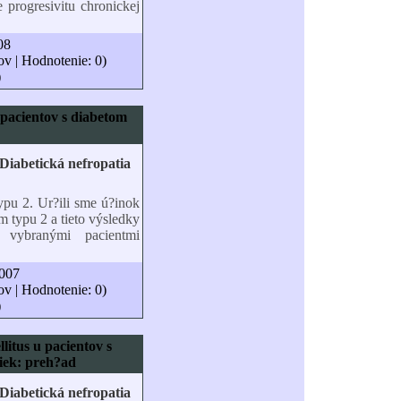
 progresivitu chronickej
08
ov | Hodnotenie: 0)
)
 pacientov s diabetom
typu 2. Ur?ili sme ú?inok
m typu 2 a tieto výsledky
vybranými pacientmi
2007
ov | Hodnotenie: 0)
)
litus u pacientov s
iek: preh?ad