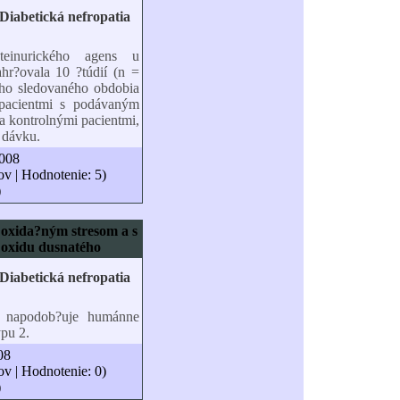
oteinurického agens u
ahr?ovala 10 ?túdií (n =
ého sledovaného obdobia
pacientmi s podávaným
a kontrolnými pacientmi,
ú dávku.
2008
ov | Hodnotenie: 5)
)
s oxida?ným stresom a s
 oxidu dusnatého
ý napodob?uje humánne
ypu 2.
08
ov | Hodnotenie: 0)
)