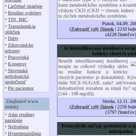
kami metabolického syndrómu a kvantif
·
Liečebné stratégie
výskytu CKD (CKD = chronic kidney d
·
Renálne sydrómy
tu zlo?iek metabolického syndrómu.
·
TIN, IMC
Piatok, 04.09. 20
·
Transplantácia
(
Zobraziť celý článok
| 2210 bajt
obličiek
(4228 čitateľov
·
Diéty
·
Zdravotnícke
Je intenzifikovaná inzulínová tera
reformy
kriticky chorých pac
·
Pracoviská
Benefit intezifikovanej inzulínovej
·
Kongresy
terapie na celkové výsledky alebo
·
Slovenská
na renálne funkcie u kriticky
nefrologická
chorých pacientov je diskutabilný. Ký
spoločnosť
túdie NICE-SUGAR, zatia? udr?ovanie
·
Pre pacientov
dohodnutými rozsahmi sa zdajú by? op
[
144 - 198 mg/dl
]
).
Zaujímavé www
Streda, 12.11. 20
stránky
(
Zobraziť celý článok
| 2256 bajt
(3797 čitateľov
·
Atlas renálnej
patológie
·
Pentoxifylín zni?uje proteinúriu u p
Nefrológia
nefropatiou
·
Hypertenziológia