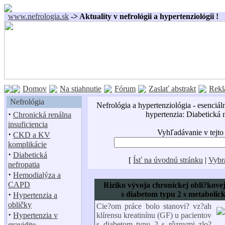
www.nefrologia.sk
-> Aktuality v nefrológii a hypertenziológii !
Domov
Na stiahnutie
Fórum
Zaslať abstrakt
Rekl
Nefrológia
Nefrológia a hypertenziológia - esenciál
·
hypertenzia: Diabetická 
Chronická renálna
insuficiencia
Vyhľadávanie v tejto
·
CKD a KV
komplikácie
·
Diabetická
[
Ísť na úvodnú stránku
|
Vybr
nefropatia
·
Hemodialýza a
CAPD
Riziko vývoja chronickej obli?kove
·
s diabetom typu 2 s metabol
Hypertenzia a
obličky
Cie?om práce bolo stanovi? vz?ah
·
Hypertenzia v
klírensu kreatinínu (GF) u pacientov
s diabetom typu 2 s rôznymi zlo?
gravidite