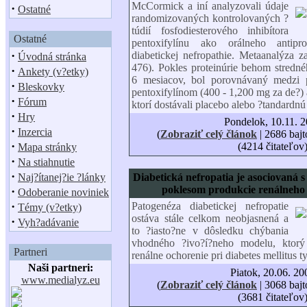
McCormick a iní analyzovali údaje
·
Ostatné
randomizovaných kontrolovaných ?
túdií fosfodiesterového inhibítora
Ostatné
pentoxifylínu ako orálneho antipr
·
diabetickej nefropathie. Metaanalýza z
Úvodná stránka
476). Pokles proteinúrie behom stredn
·
Ankety (v?etky)
6 mesiacov, bol porovnávaný medzi 
·
Bleskovky
pentoxifylínom (400 - 1,200 mg za de?) 
·
Fórum
ktorí dostávali placebo alebo ?tandardn
·
Hry
Pondelok, 10.11. 
·
Inzercia
(
Zobraziť celý článok
| 2686 bajt
·
(4214 čitateľov
Mapa stránky
·
Na stiahnutie
·
Naj?ítanej?ie ?lánky
Diabetická nefropatia je asociovaná 
poklesom produkcie renálneho
·
Odoberanie noviniek
·
Patogenéza diabetickej nefropatie
Témy (v?etky)
ostáva stále celkom neobjasnená a
·
Vyh?adávanie
to ?iasto?ne v dôsledku chýbania
vhodného ?ivo?í?neho modelu, ktor
Partneri
renálne ochorenie pri diabetes mellitus t
Naši partneri:
Piatok, 20.06. 20
www.medialyz.eu
(
Zobraziť celý článok
| 3068 bajt
(3681 čitateľov