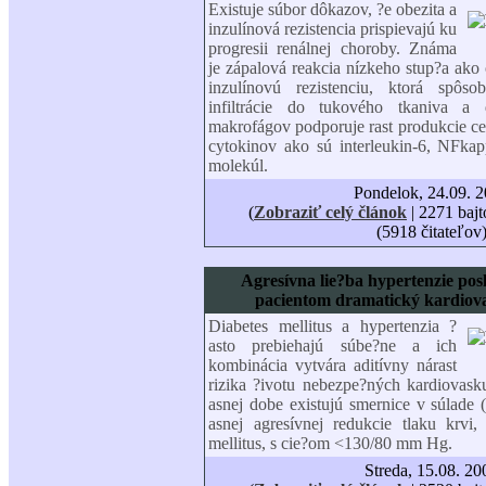
Existuje súbor dôkazov, ?e obezita a
inzulínová rezistencia prispievajú ku
progresii renálnej choroby. Známa
je zápalová reakcia nízkeho stup?a ako
inzulínovú rezistenciu, ktorá spôso
infiltrácie do tukového tkaniva a do
makrofágov podporuje rast produkcie c
cytokinov ako sú interleukin-6, NFka
molekúl.
Pondelok, 24.09. 
(
Zobraziť celý článok
| 2271 bajt
(5918 čitateľov
Agresívna lie?ba hypertenzie pos
pacientom dramatický kardiova
Diabetes mellitus a hypertenzia ?
asto prebiehajú súbe?ne a ich
kombinácia vytvára aditívny nárast
rizika ?ivotu nebezpe?ných kardiovask
asnej dobe existujú smernice v súlade
asnej agresívnej redukcie tlaku krvi,
mellitus, s cie?om
<
130/80 mm Hg.
Streda, 15.08. 20