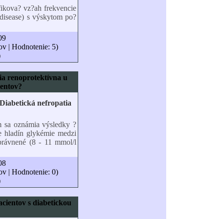
ikova? vz?ah frekvencie
isease) s výskytom po?
09
ov | Hodnotenie: 5)
)
pia renoprotektívna u
ientov?
m sa oznámia výsledky ?
 hladín glykémie medzi
rávnené (8 - 11 mmol/l
08
ov | Hodnotenie: 0)
)
acientov s diabetickou