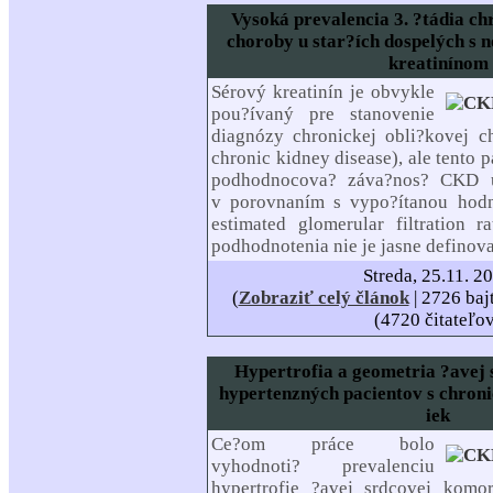
Vysoká prevalencia 3. ?tádia ch
choroby u star?ích dospelých s
kreatinínom
Sérový kreatinín je obvykle
pou?ívaný pre stanovenie
diagnózy chronickej obli?kovej
chronic kidney disease), ale tento
podhodnocova? záva?nos? CKD u
v porovnaním s vypo?ítanou ho
estimated glomerular filtration r
podhodnotenia nie je jasne definov
Streda, 25.11. 2
(
Zobraziť celý článok
| 2726 baj
(4720 čitateľo
Hypertrofia a geometria ?avej
hypertenzných pacientov s chron
iek
Ce?om práce bolo
vyhodnoti? prevalenciu
hypertrofie ?avej srdcovej kom