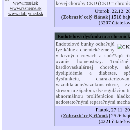
www.rossi.sk
kovej choroby CKD (CKD = chronic 
www.rastieme.sk
Utorok, 22.12. 2
www.dobrymed.sk
(
Zobraziť celý článok
| 1518 baj
(3207 čitateľo
Endotelová dysfunkcia a chronic
Endotelové bunky odha?ujú
fyzikálne a chemické zmeny
v krvných cievach a spú??ajú rô
ovanie homeostázy. Tradi?né
kardiovaskulárnej choroby, a
dyslipidémia a diabetes, sp
dysfunkciu, charakterizov
vazodilatácie/vazokonstrikcie,
stresom a zápalom, dysreguláciou t
abnormálnou proliferáciou hladk
nedostato?nými repara?nými mech
Piatok, 27.11. 2
(
Zobraziť celý článok
| 2526 baj
(4221 čitateľo