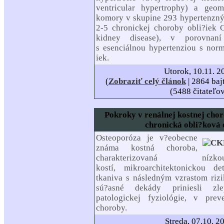
ventricular hypertrophy) a geom
komory v skupine 293 hypertenzný
2-5 chronickej choroby obli?iek
kidney disease), v porovnan
s esenciálnou hypertenziou s nor
iek.
Utorok, 10.11. 2
(
Zobraziť celý článok
| 2864 baj
(5488 čitateľo
Pokroky v renálnej kostnej cho
chronická obli?ková
Osteoporóza je v?eobecne
známa kostná choroba,
charakterizovaná ní
kostí, mikroarchitektonickou de
tkaniva s následným vzrastom rizik
sú?asné dekády priniesli zl
patologickej fyziológie, v prev
choroby.
Streda, 07.10. 2