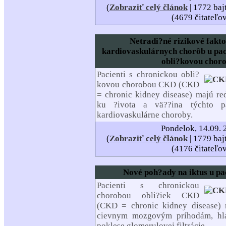
(
Zobraziť celý článok
| 1772 baj
(4679 čitateľo
Netradi?né rizikové fakto
kardiovaskulárnych chorôb u pac
obli?kovou chor
Pacienti s chronickou obli?
kovou chorobou CKD (CKD
= chronic kidney disease) majú r
ku ?ivota a vä??ina týchto p
kardiovaskulárne choroby.
Pondelok, 14.09. 
(
Zobraziť celý článok
| 1779 baj
(4176 čitateľo
Nové poh?ady na iktus u p
Pacienti s chronickou
chorobou obli?iek CKD
(CKD = chronic kidney disease) 
cievnym mozgovým príhodám, hl
poklese glomerulovej filtrácie.