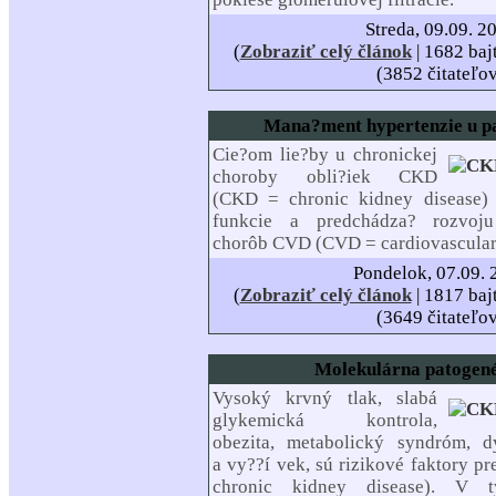
Streda, 09.09. 2
(
Zobraziť celý článok
| 1682 baj
(3852 čitateľo
Mana?ment hypertenzie u p
Cie?om lie?by u chronickej
choroby obli?iek CKD
(CKD = chronic kidney disease) 
funkcie a predchádza? rozvoju
chorôb CVD (CVD = cardiovascular 
Pondelok, 07.09. 
(
Zobraziť celý článok
| 1817 baj
(3649 čitateľo
Molekulárna patogen
Vysoký krvný tlak, slabá
glykemická kontrola,
obezita, metabolický syndróm, dy
a vy??í vek, sú rizikové faktory 
chronic kidney disease). V t