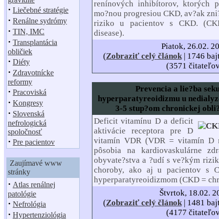
renínových inhibítorov, ktorých p
·
Liečebné stratégie
mo?nou progresiou CKD, av?ak zni
·
Renálne sydrómy
riziko u pacientov s CKD. (CK
·
TIN, IMC
disease).
·
Transplantácia
Piatok, 26.02. 2
obličiek
(
Zobraziť celý článok
| 1746 baj
·
Diéty
(3571 čitateľo
·
Zdravotnícke
reformy
Prevencia a lie?ba se
·
Pracoviská
hyperparatyreoidizmu u nedialyz
·
Kongresy
3-5 stup?om chronickej obli
·
Slovenská
Deficit vitamínu D a deficit
nefrologická
aktivácie receptora pre D
spoločnosť
vitamín VDR (VDR = vitamín D re
·
Pre pacientov
pôsobia na kardiovaskulárne zd
obyvate?stva a ?udí s ve?kým rizi
Zaujímavé www
choroby, ako aj u pacientov s
stránky
hyperparatyreoidizmom (CKD = chro
·
Atlas renálnej
Štvrtok, 18.02. 
patológie
(
Zobraziť celý článok
| 1481 baj
·
Nefrológia
(4177 čitateľo
·
Hypertenziológia