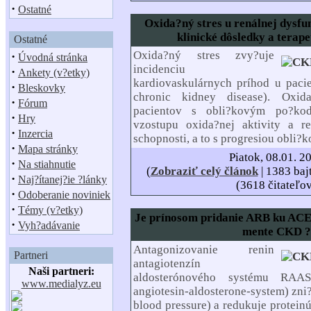
·
Ostatné
Oxida?ný stres u renálnej dysf
klinické dôsledky a terap
Ostatné
Oxida?ný stres zvy?uje
·
Úvodná stránka
incidenciu
·
Ankety (v?etky)
kardiovaskulárnych príhod u pac
·
Bleskovky
chronic kidney disease). Oxid
·
Fórum
pacientov s obli?kovým po?ko
·
Hry
vzostupu oxida?nej aktivity a re
·
Inzercia
schopnosti, a to s progresiou obli?
·
Mapa stránky
Piatok, 08.01. 2
·
Na stiahnutie
(
Zobraziť celý článok
| 1383 baj
·
Naj?ítanej?ie ?lánky
(3618 čitateľo
·
Odoberanie noviniek
·
Témy (v?etky)
Je prínosom pridanie ARB ku ACE
·
Vyh?adávanie
mente CKD ?
Antagonizovanie renin
Partneri
antagiotenzín
Naši partneri:
aldosterónového systému RA
www.medialyz.eu
angiotesin-aldosterone-system) zni?
blood pressure) a redukuje proteinú