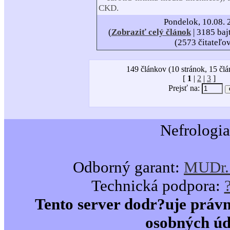
CKD.
Pondelok, 10.08. 
(
Zobraziť celý článok
| 3185 baj
(2573 čitateľo
149 článkov (10 stránok, 15 člá
[
1
|
2
|
3
]
Prejsť na:
Nefrologia
Odborný garant:
MUDr. 
Technická podpora:
Tento server dodr?uje právn
osobných úd