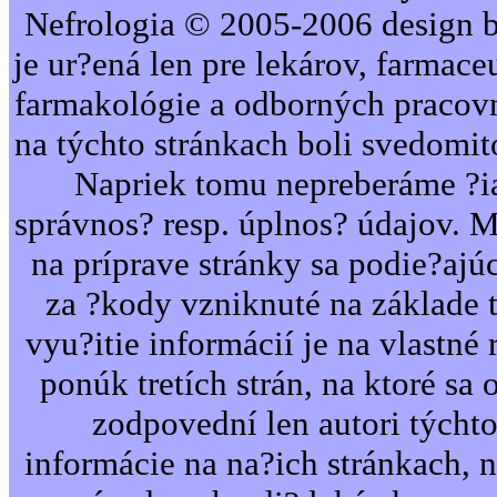
Nefrologia © 2005-2006 design b
je ur?ená len pre lekárov, farmac
farmakológie a odborných pracovn
na týchto stránkach boli svedomi
Napriek tomu nepreberáme ?i
správnos? resp. úplnos? údajov. 
na príprave stránky sa podie?ajú
za ?kody vzniknuté na základe 
vyu?itie informácií je na vlastné 
ponúk tretích strán, na ktoré sa 
zodpovední len autori týcht
informácie na na?ich stránkach,