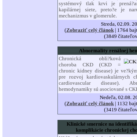
systémový tlak krvi je prená?
kapilárnej siete, preto?e je na
mechanizmus v glomerule.
Streda, 02.09. 2
(
Zobraziť celý článok
| 1764 baj
(3849 čitateľo
Abnormality renálnej he
Chronická obli?ková
choroba CKD (CKD =
chronic kidney disease) je ve?ký
pre rozvoj kardiovaskulárnych
cardiovascular disease). Ab
hemodynamiky sú asociované s CK
Nedeľa, 02.08. 2
(
Zobraziť celý článok
| 1132 baj
(3419 čitateľo
Klinické smernice na identifik
komplikácie chronickej ch