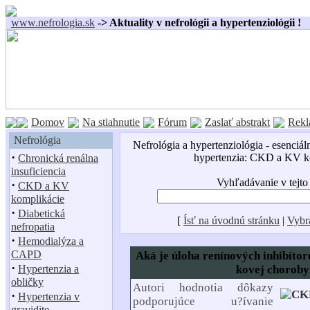
www.nefrologia.sk
-> Aktuality v nefrológii a hypertenziológii !
Domov
Na stiahnutie
Fórum
Zaslať abstrakt
Rekl
Nefrológia
Nefrológia a hypertenziológia - esenciál
·
hypertenzia: CKD a KV k
Chronická renálna
insuficiencia
Vyhľadávanie v tejto
·
CKD a KV
komplikácie
·
Diabetická
[
Ísť na úvodnú stránku
|
Vybr
nefropatia
·
Hemodialýza a
CAPD
Aká je úloha renínových inhibítor
·
Hypertenzia a
kovej choroby
obličky
Autori hodnotia dôkazy
·
Hypertenzia v
podporujúce u?ívanie
gravidite