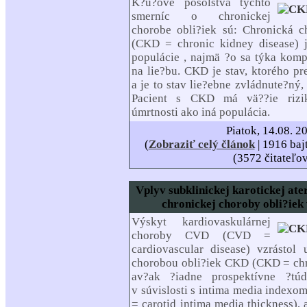
K?ú?ové posolstvá týchto
smerníc o chronickej
chorobe obli?iek sú: Chronická 
(CKD = chronic kidney disease) 
populácie , najmä ?o sa týka komp
na lie?bu. CKD je stav, ktorého pr
a je to stav lie?ebne zvládnute?ný,
Pacient s CKD má vä??ie rizik
úmrtnosti ako iná populácia.
Piatok, 14.08. 2
(
Zobraziť celý článok
| 1916 baj
(3572 čitateľo
Vplyv subklinickej karotickej ate
chronickej choroby obli?iek
Výskyt kardiovaskulárnej
choroby CVD (CVD =
cardiovascular disease) vzrástol
chorobou obli?iek CKD (CKD = chr
av?ak ?iadne prospektívne ?tú
v súvislosti s intima media index
= carotid intima media thickness),