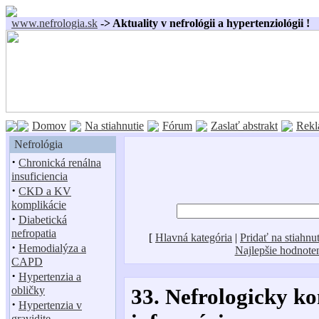
www.nefrologia.sk
-> Aktuality v nefrológii a hypertenziológii !
Domov
Na stiahnutie
Fórum
Zaslať abstrakt
Rekl
Nefrológia
·
Chronická renálna
insuficiencia
·
CKD a KV
komplikácie
·
Diabetická
nefropatia
[
Hlavná kategória
|
Pridať na stiahnut
·
Hemodialýza a
Najlepšie hodnote
CAPD
·
Hypertenzia a
obličky
33. Nefrologicky ko
·
Hypertenzia v
gravidite