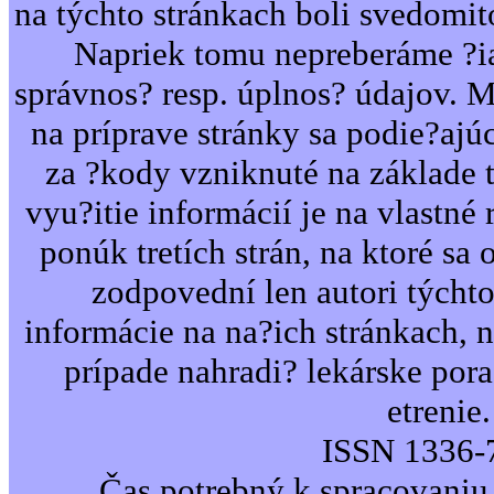
na týchto stránkach boli svedomi
Napriek tomu nepreberáme ?i
správnos? resp. úplnos? údajov. 
na príprave stránky sa podie?ajú
za ?kody vzniknuté na základe 
vyu?itie informácií je na vlastné 
ponúk tretích strán, na ktoré sa 
zodpovední len autori týcht
informácie na na?ich stránkach,
prípade nahradi? lekárske por
etrenie.
ISSN 1336-
Čas potrebný k spracovaniu