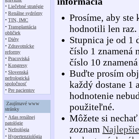
informácia
·
Liečebné stratégie
·
Renálne sydrómy
Prosíme, aby ste
·
TIN, IMC
·
hodnotili len raz.
Transplantácia
obličiek
Stupnica je od 1 
·
Diéty
·
Zdravotnícke
číslo 1 znamená n
reformy
·
Pracoviská
číslo 10 znamená 
·
Kongresy
Buďte prosím obj
·
Slovenská
nefrologická
každý dostane 1 
spoločnosť
·
Pre pacientov
hodnotenie nebu
Zaujímavé www
použiteľné.
stránky
Môžete si nechať
·
Atlas renálnej
patológie
zoznam
Najlepši
·
Nefrológia
·
Hypertenziológia