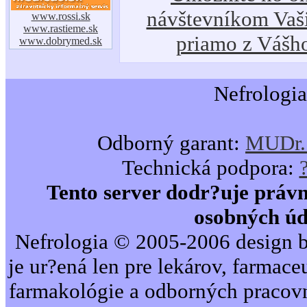
návštevníkom Vaši
www.rossi.sk
www.rastieme.sk
priamo z Vášh
www.dobrymed.sk
Nefrologia
Odborný garant:
MUDr. 
Technická podpora:
Tento server dodr?uje právn
osobných úd
Nefrologia © 2005-2006 design b
je ur?ená len pre lekárov, farmac
farmakológie a odborných pracovn