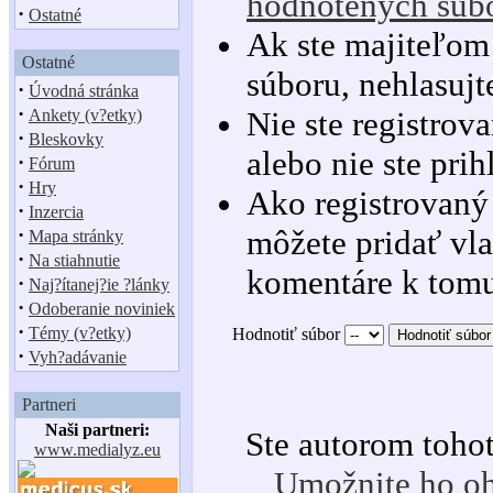
hodnotených súb
·
Ostatné
Ak ste majiteľom
Ostatné
súboru, nehlasujt
·
Úvodná stránka
·
Nie ste registrov
Ankety (v?etky)
·
Bleskovky
alebo nie ste prih
·
Fórum
·
Hry
Ako registrovaný
·
Inzercia
·
môžete pridať vla
Mapa stránky
·
Na stiahnutie
komentáre k tomu
·
Naj?ítanej?ie ?lánky
·
Odoberanie noviniek
·
Témy (v?etky)
Hodnotiť súbor
·
Vyh?adávanie
Partneri
Naši partneri:
Ste autorom toho
www.medialyz.eu
Umožnite ho o