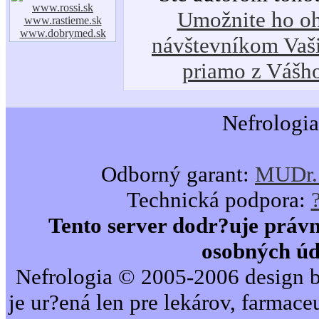
www.rossi.sk
Umožnite ho oh
www.rastieme.sk
www.dobrymed.sk
návštevníkom Vaši
priamo z Vášh
Nefrologia
Odborný garant:
MUDr. 
Technická podpora:
Tento server dodr?uje právn
osobných úd
Nefrologia © 2005-2006 design b
je ur?ená len pre lekárov, farmac