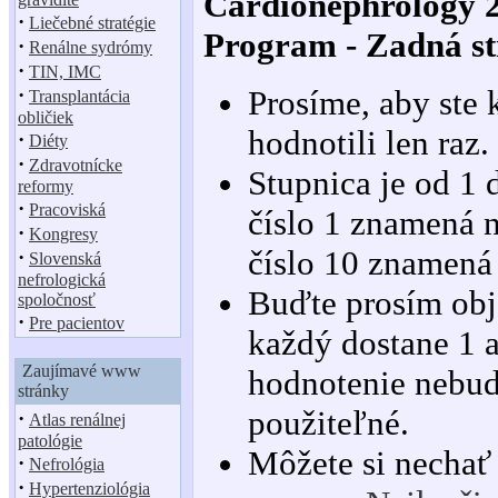
Cardionephrology 2
·
Liečebné stratégie
Program - Zadná s
·
Renálne sydrómy
·
TIN, IMC
·
Prosíme, aby ste 
Transplantácia
obličiek
hodnotili len raz.
·
Diéty
·
Zdravotnícke
Stupnica je od 1 
reformy
·
Pracoviská
číslo 1 znamená n
·
Kongresy
číslo 10 znamená 
·
Slovenská
nefrologická
Buďte prosím obj
spoločnosť
·
Pre pacientov
každý dostane 1 a
Zaujímavé www
hodnotenie nebu
stránky
použiteľné.
·
Atlas renálnej
patológie
Môžete si nechať
·
Nefrológia
·
Hypertenziológia