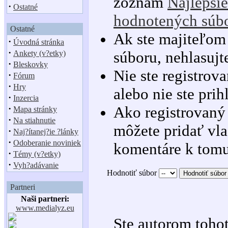
zoznam
Najlepšie
·
Ostatné
hodnotených súb
Ostatné
Ak ste majiteľom
·
Úvodná stránka
·
súboru, nehlasujt
Ankety (v?etky)
·
Bleskovky
Nie ste registrov
·
Fórum
·
Hry
alebo nie ste prih
·
Inzercia
·
Ako registrovaný
Mapa stránky
·
Na stiahnutie
môžete pridať vla
·
Naj?ítanej?ie ?lánky
·
Odoberanie noviniek
komentáre k tomu
·
Témy (v?etky)
·
Vyh?adávanie
Hodnotiť súbor
Partneri
Naši partneri:
www.medialyz.eu
Ste autorom toho