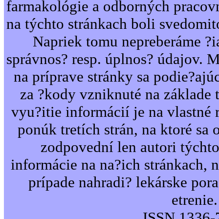
farmakológie a odborných pracovn
na týchto stránkach boli svedomi
Napriek tomu nepreberáme ?i
správnos? resp. úplnos? údajov. 
na príprave stránky sa podie?ajú
za ?kody vzniknuté na základe 
vyu?itie informácií je na vlastné 
ponúk tretích strán, na ktoré sa 
zodpovední len autori týcht
informácie na na?ich stránkach,
prípade nahradi? lekárske por
etrenie.
ISSN 1336-