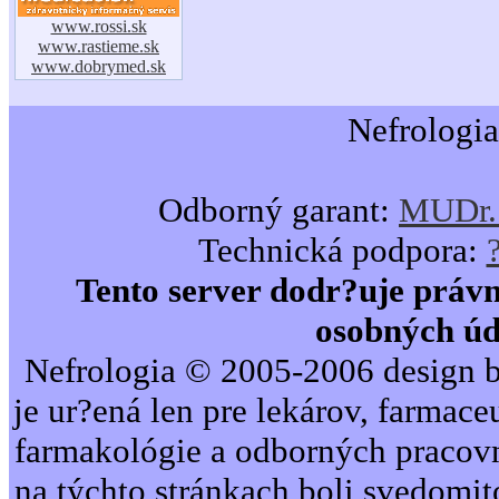
www.rossi.sk
www.rastieme.sk
www.dobrymed.sk
Nefrologia
Odborný garant:
MUDr. 
Technická podpora:
Tento server dodr?uje právn
osobných úd
Nefrologia © 2005-2006 design b
je ur?ená len pre lekárov, farmac
farmakológie a odborných pracovn
na týchto stránkach boli svedomi