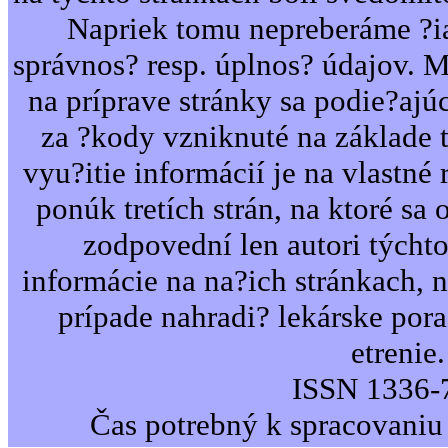
Napriek tomu nepreberáme ?i
správnos? resp. úplnos? údajov. 
na príprave stránky sa podie?ajú
za ?kody vzniknuté na základe 
vyu?itie informácií je na vlastné 
ponúk tretích strán, na ktoré sa 
zodpovední len autori týcht
informácie na na?ich stránkach,
prípade nahradi? lekárske por
etrenie.
ISSN 1336-
Čas potrebný k spracovaniu