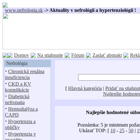
www.nefrologia.sk
-> Aktuality v nefrológii a hypertenziológii !
Domov
Na stiahnutie
Fórum
Zaslať abstrakt
Rekl
Nefrológia
·
Chronická renálna
insuficiencia
·
CKD a KV
[
Hlavná kategória
|
Pridať na stiahnut
komplikácie
Najlepšie hodnote
·
Diabetická
nefropatia
·
Hemodialýza a
Najlepšie hodnotené súbo
CAPD
·
Hypertenzia a
Poznámka: 5 je minimum poža
obličky
Ukázať TOP: [
10
-
25
-
50
|
·
Hypertenzia v
gravidite