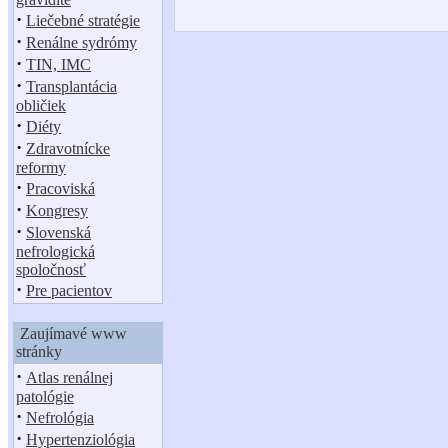
·
Liečebné stratégie
·
Renálne sydrómy
·
TIN, IMC
·
Transplantácia
obličiek
·
Diéty
·
Zdravotnícke
reformy
·
Pracoviská
·
Kongresy
·
Slovenská
nefrologická
spoločnosť
·
Pre pacientov
Zaujímavé www
stránky
·
Atlas renálnej
patológie
·
Nefrológia
·
Hypertenziológia