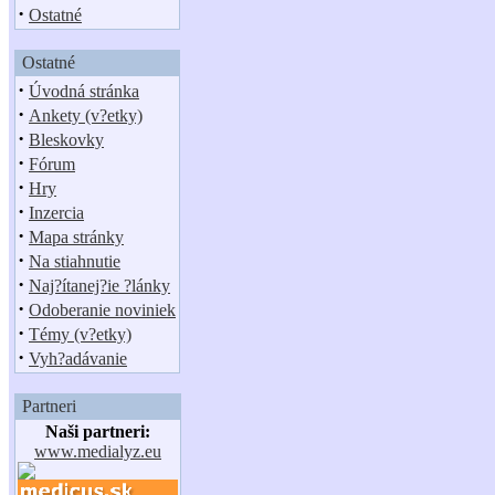
·
Ostatné
Ostatné
·
Úvodná stránka
·
Ankety (v?etky)
·
Bleskovky
·
Fórum
·
Hry
·
Inzercia
·
Mapa stránky
·
Na stiahnutie
·
Naj?ítanej?ie ?lánky
·
Odoberanie noviniek
·
Témy (v?etky)
·
Vyh?adávanie
Partneri
Naši partneri:
www.medialyz.eu