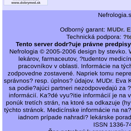
www.dobrymed.sk
Nefrologia.
Odborný garant:
MUDr. E
Technická podpora:
?t
Tento server dodr?uje právne predpis
Nefrologia © 2005-2006 design by stevko. 
lekárov, farmaceutov, ?tudentov medicí
pracovníkov v oblasti. Informácie na týc
zodpovedne zostavené. Napriek tomu nepr
správnos? resp. úplnos? údajov. MUDr. Eva Ko
sa podie?ajúci partneri nezodpovedajú za ?
informácií. Ka?dé vyu?itie informácií je na 
ponúk tretích strán, na ktoré sa odkazuje (hy
týchto stránok. Medicínske informácie na na
iadnom prípade nahradi? lekárske porad
ISSN 1336-7