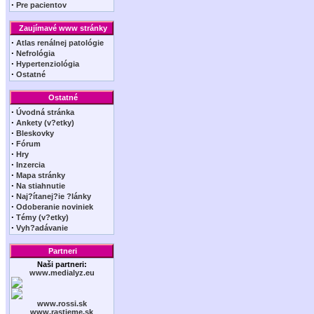
·
Pre pacientov
Zaujímavé www stránky
·
Atlas renálnej patológie
·
Nefrológia
·
Hypertenziológia
·
Ostatné
Ostatné
·
Úvodná stránka
·
Ankety (v?etky)
·
Bleskovky
·
Fórum
·
Hry
·
Inzercia
·
Mapa stránky
·
Na stiahnutie
·
Naj?ítanej?ie ?lánky
·
Odoberanie noviniek
·
Témy (v?etky)
·
Vyh?adávanie
Partneri
Naši partneri:
www.medialyz.eu
www.rossi.sk
www.rastieme.sk