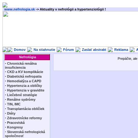
www.nefrologia.sk
-> Aktuality v nefrológii a hypertenziológii !
Domov
Na stiahnutie
Fórum
Zaslať abstrakt
Reklama
A
Nefrológia
Prepáčte, ale 
·
Chronická renálna
insuficiencia
·
CKD a KV komplikácie
·
Diabetická nefropatia
·
Hemodialýza a CAPD
·
Hypertenzia a obličky
·
Hypertenzia v gravidite
·
Liečebné stratégie
·
Renálne sydrómy
·
TIN, IMC
·
Transplantácia obličiek
·
Diéty
·
Zdravotnícke reformy
·
Pracoviská
·
Kongresy
·
Slovenská nefrologická
spoločnosť