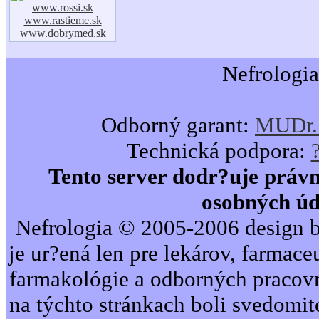
www.rossi.sk
www.rastieme.sk
www.dobrymed.sk
Nefrologia
Odborný garant:
MUDr. 
Technická podpora:
Tento server dodr?uje právn
osobných úd
Nefrologia © 2005-2006 design b
je ur?ená len pre lekárov, farmac
farmakológie a odborných pracovn
na týchto stránkach boli svedomi