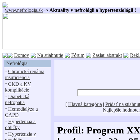
www.nefrologia.sk
-> Aktuality v nefrológii a hypertenziológii !
Domov
Na stiahnutie
Fórum
Zaslať abstrakt
Rekl
Nefrológia
·
Chronická renálna
insuficiencia
·
CKD a KV
komplikácie
·
Diabetická
nefropatia
[
Hlavná kategória
|
Pridať na stiahnut
·
Hemodialýza a
Najlepšie hodnote
CAPD
·
Hypertenzia a
obličky
Profil: Program XX
·
Hypertenzia v
gravidite