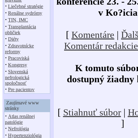
konferencie 23. - 25
·
Liečebné stratégie
v Ko?ici
·
Renálne sydrómy
·
TIN, IMC
·
Transplantácia
[
Komentáre
|
Ďalš
obličiek
·
Diéty
Komentár redakcie
·
Zdravotnícke
reformy
·
Pracoviská
·
Kongresy
K tomuto súbor
·
Slovenská
dostupný žiadny
nefrologická
spoločnosť
·
Pre pacientov
Zaujímavé www
stránky
[
Stiahnuť súbor
|
Ho
·
Atlas renálnej
]
patológie
·
Nefrológia
·
Hypertenziológia