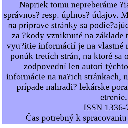
Napriek tomu nepreberáme ?i
správnos? resp. úplnos? údajov. 
na príprave stránky sa podie?ajú
za ?kody vzniknuté na základe 
vyu?itie informácií je na vlastné 
ponúk tretích strán, na ktoré sa 
zodpovední len autori týcht
informácie na na?ich stránkach,
prípade nahradi? lekárske por
etrenie.
ISSN 1336-
Čas potrebný k spracovaniu