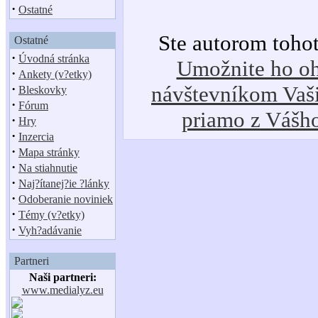
·
Ostatné
Ste autorom toho
Ostatné
·
Úvodná stránka
Umožnite ho oh
·
Ankety (v?etky)
·
návštevníkom Vaši
Bleskovky
·
Fórum
priamo z Vášh
·
Hry
·
Inzercia
·
Mapa stránky
·
Na stiahnutie
·
Naj?ítanej?ie ?lánky
·
Odoberanie noviniek
·
Témy (v?etky)
·
Vyh?adávanie
Partneri
Naši partneri:
www.medialyz.eu