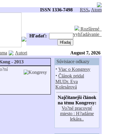
ISSN 1336-7498
RSS
,
Atom
Rozšírené
vyhľadávanie
Hľadať:
ama
Autori
August 7, 2026
Súvisiace odkazy
Kong - 2013
·
o?ní
Viac o Kongresy
·
Článok pridal
MUDr. Eva
Kolesárová
Najčítanejší článok
na tému Kongresy:
Vo?né pracovné
miesto : H?adáme
lekára..