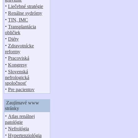
·
Liečebné stratégie
·
Renálne sydrómy
·
TIN, IMC
·
Transplantácia
obličiek
·
Diéty
·
Zdravotnícke
reformy
·
Pracoviská
·
Kongresy
·
Slovenská
nefrologická
spoločnosť
·
Pre pacientov
Zaujímavé www
stránky
·
Atlas renálnej
patológie
·
Nefrológia
·
Hypertenziológia