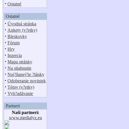
·
Ostatné
Ostatné
·
Úvodná stránka
·
Ankety (v?etky)
·
Bleskovky
·
Fórum
·
Hry
·
Inzercia
·
Mapa stránky
·
Na stiahnutie
·
Naj?ítanej?ie ?lánky
·
Odoberanie noviniek
·
Témy (v?etky)
·
Vyh?adávanie
Partneri
Naši partneri:
www.medialyz.eu