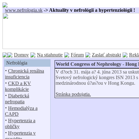
www.nefrologia.sk
-> Aktuality v nefrológii a hypertenziológii !
Domov
Na stiahnutie
Fórum
Zaslať abstrakt
Rekl
Nefrológia
World Congress of Nephrology - Hong 
·
Chronická renálna
V d?och 31. mája a? 4. júna 2013 sa uskut
insuficiencia
Svetový nefrologický kongres ISN 2013 s
·
medzinárodnou ú?as?ou v Hong Kongu.
CKD a KV
komplikácie
Stránka podujatia.
·
Diabetická
nefropatia
·
Hemodialýza a
CAPD
·
Hypertenzia a
obličky
·
Hypertenzia v
gravidite