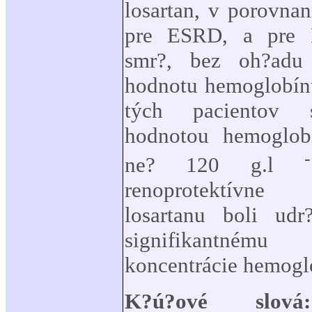
losartan, v porovna
pre ESRD, a pre 
smr?, bez oh?adu
hodnotu hemoglobín
tých pacientov 
hodnotou hemoglob
ne? 120 g.l
renoprotektívne 
losartanu boli udr
signifikantném
koncentrácie hemogl
K?ú?ové slová: