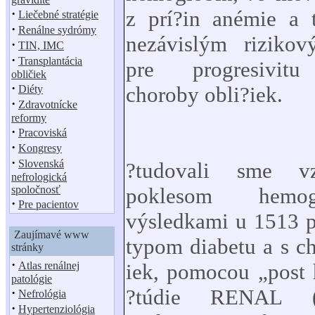
·
z prí?in anémie a
Liečebné stratégie
·
Renálne sydrómy
nezávislým riziko
·
TIN, IMC
·
Transplantácia
pre progresivitu
obličiek
·
choroby obli?iek.
Diéty
·
Zdravotnícke
reformy
·
Pracoviská
·
Kongresy
·
Slovenská
?tudovali sme v
nefrologická
spoločnosť
poklesom hemo
·
Pre pacientov
výsledkami u 1513 p
Zaujímavé www
typom diabetu a s c
stránky
·
Atlas renálnej
iek, pomocou „post 
patológie
?túdie RENAL
·
Nefrológia
·
Hypertenziológia