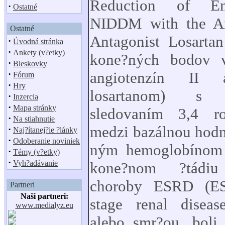
Reduction of En
·
Ostatné
NIDDM with the An
Ostatné
Antagonist Losarta
·
Úvodná stránka
·
Ankety (v?etky)
kone?ných bodov
·
Bleskovky
·
angiotenzín II a
Fórum
·
Hry
losartanom) s 
·
Inzercia
·
Mapa stránky
sledovaním 3,4 r
·
Na stiahnutie
medzi bazálnou hodn
·
Naj?ítanej?ie ?lánky
·
Odoberanie noviniek
ným hemoglobínom 
·
Témy (v?etky)
·
Vyh?adávanie
kone?nom ?tádiu 
choroby ESRD (E
Partneri
Naši partneri:
stage renal disea
www.medialyz.eu
alebo smr?ou, boli