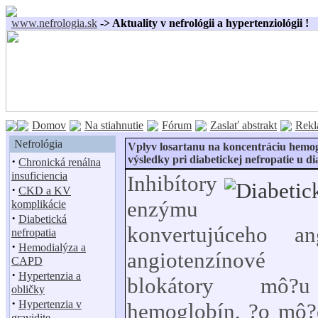
www.nefrologia.sk
-> Aktuality v nefrológii a hypertenziológii !
Domov
Na stiahnutie
Fórum
Zaslať abstrakt
Rekl
Nefrológia
Vplyv losartanu na koncentráciu hemog
výsledky pri diabetickej nefropatie u di
·
Chronická renálna
insuficiencia
Inhibítory
·
CKD a KV
enzýmu
komplikácie
·
Diabetická
konvertujúceho an
nefropatia
·
Hemodialýza a
angiotenzínové r
CAPD
·
Hypertenzia a
blokátory mô?u
obličky
·
Hypertenzia v
hemoglobín, ?o mô?
gravidite