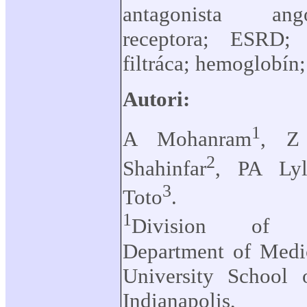
antagonista ango
receptora; ESRD; 
filtráca; hemoglobín;
Autori:
1
A Mohanram
, Z
2
Shahinfar
, PA Lyl
3
Toto
.
1
Division of N
Department of Medic
University School 
Indianapolis,