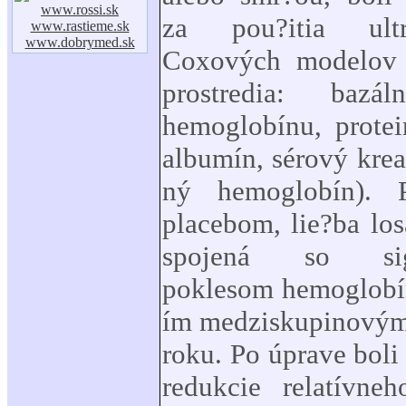
www.rossi.sk
za pou?itia ultra
www.rastieme.sk
www.dobrymed.sk
Coxových modelov 
prostredia: bazá
hemoglobínu, protei
albumín, sérový krea
ný hemoglobín). 
placebom, lie?ba lo
spojená so sign
poklesom hemoglobín
ím medziskupinovým
roku. Po úprave boli
redukcie relatívneh