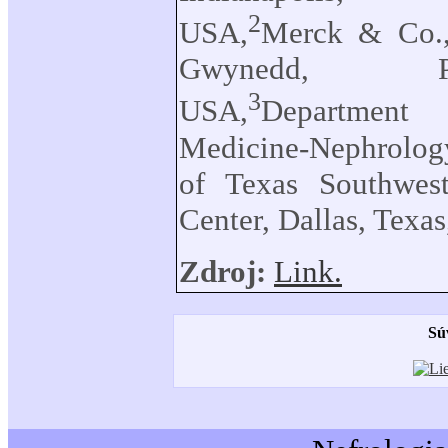
2
USA,
Merck
&
Co.,
Gwynedd, Penn
3
USA,
Department 
Medicine-Nephrology
of Texas Southwes
Center, Dallas, Texa
Zdroj:
Link.
Sú