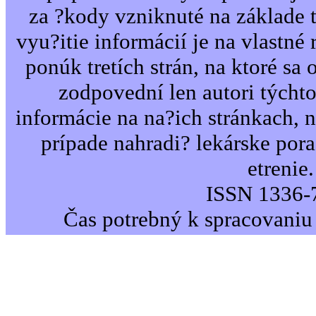
za ?kody vzniknuté na základe 
vyu?itie informácií je na vlastné 
ponúk tretích strán, na ktoré sa 
zodpovední len autori týcht
informácie na na?ich stránkach,
prípade nahradi? lekárske por
etrenie.
ISSN 1336-
Čas potrebný k spracovaniu