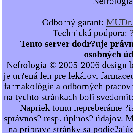
Nefrologia
Odborný garant:
MUDr. 
Technická podpora:
Tento server dodr?uje právn
osobných úd
Nefrologia © 2005-2006 design b
je ur?ená len pre lekárov, farmac
farmakológie a odborných pracovn
na týchto stránkach boli svedomi
Napriek tomu nepreberáme ?i
správnos? resp. úplnos? údajov. 
na príprave stránky sa podie?ajú