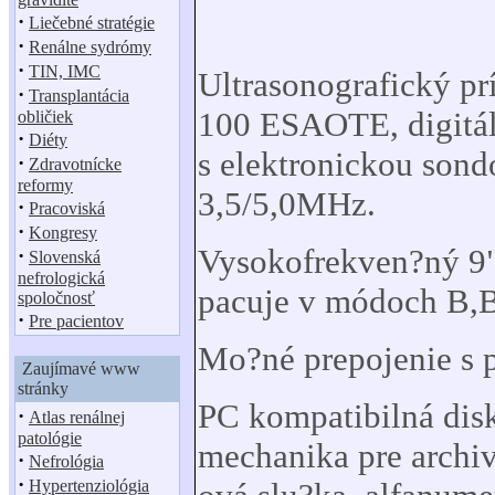
·
Liečebné stratégie
·
Renálne sydrómy
·
TIN, IMC
Ultrasonografický prí
·
Transplantácia
100 ESAOTE, digitál
obličiek
·
Diéty
s elektronickou sond
·
Zdravotnícke
reformy
3,5/5,0MHz.
·
Pracoviská
·
Kongresy
Vysokofrekven?ný 9"
·
Slovenská
nefrologická
pacuje v módoch B,
spoločnosť
·
Pre pacientov
Mo?né prepojenie s 
Zaujímavé www
stránky
PC kompatibilná dis
·
Atlas renálnej
patológie
mechanika pre archi
·
Nefrológia
·
Hypertenziológia