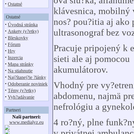
ová slu?ka, alfanume
·
Ostatné
klávesnica, mobilný
Ostatné
nos? pou?itia aj ako
·
Úvodná stránka
ultrasonograf bez vo
·
Ankety (v?etky)
·
Bleskovky
·
Fórum
Pracuje pripojený k e
·
Hry
sieti ale aj pomocou
·
Inzercia
·
Mapa stránky
akumulátorov.
·
Na stiahnutie
·
Naj?ítanej?ie ?lánky
Vhodný pre vy?etren
·
Odoberanie noviniek
·
Témy (v?etky)
abdomenu, najmä pre
·
Vyh?adávanie
nefrológiu a gynekol
Partneri
Naši partneri:
4 ro?ný, plne funk?n
www.medialyz.eu
v privátnej ambulanc