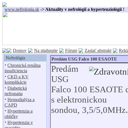
www.nefrologia.sk
-> Aktuality v nefrológii a hypertenziológii !
Domov
Na stiahnutie
Fórum
Zaslať abstrakt
Rekl
Nefrológia
Predám USG Falco 100 ESAOTE
·
Chronická renálna
Predám
insuficiencia
·
USG
CKD a KV
komplikácie
Falco 100 ESAOTE di
·
Diabetická
nefropatia
s elektronickou
·
Hemodialýza a
CAPD
sondou,
3,5/5,0MHz.
·
Hypertenzia a
obličky
·
Hypertenzia v
gravidite