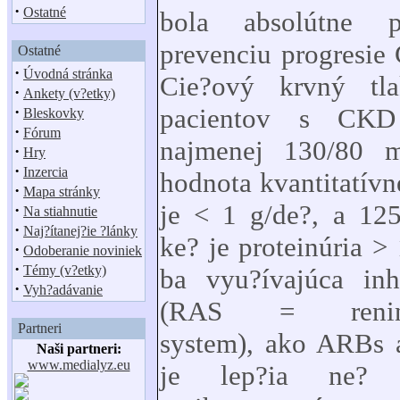
·
Ostatné
bola absolútne p
prevenciu progresi
Ostatné
·
Úvodná stránka
Cie?ový krvný tl
·
Ankety (v?etky)
·
pacientov s CKD
Bleskovky
·
Fórum
najmenej 130/80 
·
Hry
·
Inzercia
hodnota kvantitatívn
·
Mapa stránky
je
<
1 g/de?, a 12
·
Na stiahnutie
·
Naj?ítanej?ie ?lánky
ke? je proteinúria
>
1
·
Odoberanie noviniek
·
Témy (v?etky)
ba vyu?ívajúca in
·
Vyh?adávanie
(RAS = renin-a
Partneri
system), ako ARBs 
Naši partneri:
www.medialyz.eu
je lep?ia ne? 