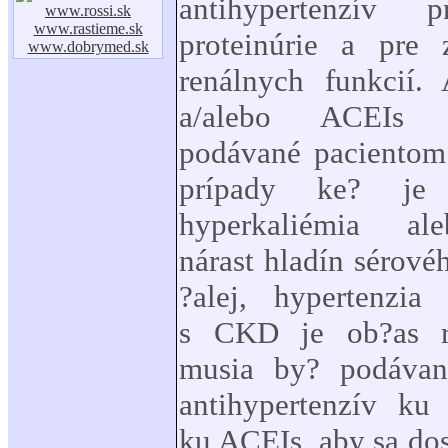
antihypertenzív p
www.rossi.sk
www.rastieme.sk
proteinúrie a pre 
www.dobrymed.sk
renálnych funkcií
a/alebo ACEIs
podávané paciento
prípady ke? je 
hyperkaliémia al
nárast hladín sérové
?alej, hypertenzia
s CKD je ob?as re
musia by? podávan
antihypertenzív k
ku ACEIs, aby sa dos