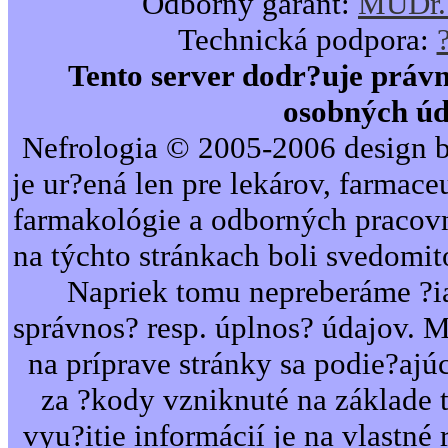
Odborný garant:
MUDr. 
Technická podpora:
Tento server dodr?uje právn
osobných úd
Nefrologia © 2005-2006 design b
je ur?ená len pre lekárov, farmac
farmakológie a odborných pracovn
na týchto stránkach boli svedomi
Napriek tomu nepreberáme ?i
správnos? resp. úplnos? údajov. 
na príprave stránky sa podie?ajú
za ?kody vzniknuté na základe 
vyu?itie informácií je na vlastné 