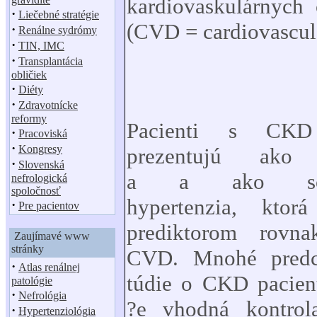
kardiovaskulárnyc
·
Liečebné stratégie
(CVD = cardiovascula
·
Renálne sydrómy
·
TIN, IMC
·
Transplantácia
obličiek
·
Diéty
·
Zdravotnícke
reformy
Pacienti s CKD
·
Pracoviská
·
Kongresy
prezentujú ako n
·
Slovenská
a a ako so?-s
nefrologická
spoločnosť
hypertenzia, ktor
·
Pre pacientov
prediktorom rov
Zaujímavé www
stránky
CVD. Mnohé predc
·
Atlas renálnej
túdie o CKD pacient
patológie
·
Nefrológia
?e vhodná kontrol
·
Hypertenziológia