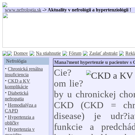
www.nefrologia.sk
-> Aktuality v nefrológii a hypertenziológii !
Domov
Na stiahnutie
Fórum
Zaslať abstrakt
Rekl
Nefrológia
Mana?ment hypertenzie u pacientov s
·
Chronická renálna
Cie?
insuficiencia
·
om lie?
CKD a KV
komplikácie
by u chronickej cho
·
Diabetická
nefropatia
CKD (CKD = chro
·
Hemodialýza a
CAPD
disease) je udr?i
·
Hypertenzia a
obličky
funkcie a predchá
·
Hypertenzia v
gravidite