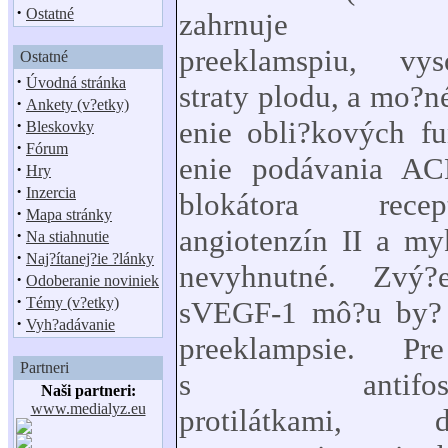
·
Ostatné
zahrnuje hyp
preeklamspiu, vy
Ostatné
·
Úvodná stránka
straty plodu, a mo?n
·
Ankety (v?etky)
·
enie obli?kových fu
Bleskovky
·
Fórum
enie podávania ACE
·
Hry
·
Inzercia
blokátora rece
·
Mapa stránky
angiotenzín II a my
·
Na stiahnutie
·
Naj?ítanej?ie ?lánky
nevyhnutné. Zvý?
·
Odoberanie noviniek
·
Témy (v?etky)
sVEGF-1 mô?u by? 
·
Vyh?adávanie
preeklampsie. Pr
Partneri
s antifosfol
Naši partneri:
www.medialyz.eu
protilátkami, de