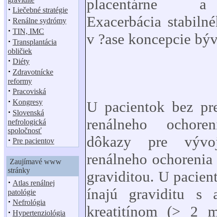
placentárne a 
·
Liečebné stratégie
Exacerbácia stabiln
·
Renálne sydrómy
·
TIN, IMC
v ?ase koncepcie býv
·
Transplantácia
obličiek
·
Diéty
·
Zdravotnícke
reformy
·
Pracoviská
·
Kongresy
U pacientok bez pre
·
Slovenská
renálneho ochore
nefrologická
spoločnosť
dôkazy pre vývoj
·
Pre pacientov
renálneho ochorenia 
Zaujímavé www
stránky
graviditou. U pacien
·
Atlas renálnej
ínajú graviditu s
patológie
·
Nefrológia
kreatitínom (
>
2 mg
·
Hypertenziológia