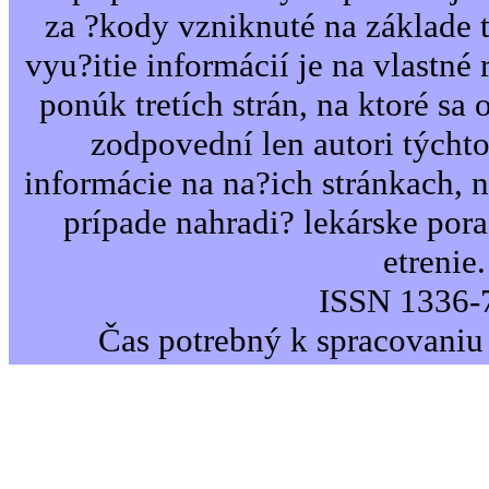
za ?kody vzniknuté na základe 
vyu?itie informácií je na vlastné 
ponúk tretích strán, na ktoré sa 
zodpovední len autori týcht
informácie na na?ich stránkach,
prípade nahradi? lekárske por
etrenie.
ISSN 1336-
Čas potrebný k spracovaniu