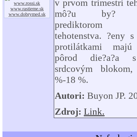
v prvom trimestri teh
www.rossi.sk
www.rastieme.sk
mô?u by? naj
www.dobrymed.sk
prediktorom ko
tehotenstva. ?eny s
protilátkami majú
pôrod die?a?a 
srdcovým blokom,
%-18 %.
Autori:
Buyon JP. 2
Zdroj:
Link.