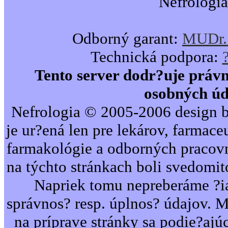
Nefrologia
Odborný garant:
MUDr. 
Technická podpora:
Tento server dodr?uje právn
osobných úd
Nefrologia © 2005-2006 design b
je ur?ená len pre lekárov, farmac
farmakológie a odborných pracovn
na týchto stránkach boli svedomi
Napriek tomu nepreberáme ?i
správnos? resp. úplnos? údajov. 
na príprave stránky sa podie?ajú