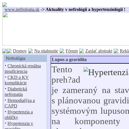
www.nefrologia.sk
-> Aktuality v nefrológii a hypertenziológii !
Domov
Na stiahnutie
Fórum
Zaslať abstrakt
Rekl
Nefrológia
Lupus a gravidita
·
Chronická renálna
Tento
insuficiencia
·
preh?ad
CKD a KV
komplikácie
je zameraný na stav
·
Diabetická
nefropatia
s plánovanou gravidi
·
Hemodialýza a
CAPD
systémovým lupusom
·
Hypertenzia a
obličky
na komponenty m
·
Hypertenzia v
gravidite