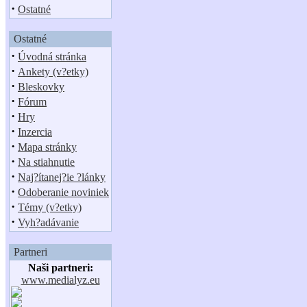
·
Ostatné
Ostatné
·
Úvodná stránka
·
Ankety (v?etky)
·
Bleskovky
·
Fórum
·
Hry
·
Inzercia
·
Mapa stránky
·
Na stiahnutie
·
Naj?ítanej?ie ?lánky
·
Odoberanie noviniek
·
Témy (v?etky)
·
Vyh?adávanie
Partneri
Naši partneri:
www.medialyz.eu