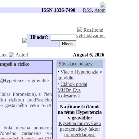
ISSN 1336-7498
RSS
,
Atom
Rozšírené
vyhľadávanie
Hľadať:
ama
Autori
August 6, 2026
Súvisiace odkazy
mpsii a riziko
·
Viac o Hypertenzia v
gravidite
·
Článok pridal
MUDr. Eva
ular fibronektin), u ?ien
Kolesárová
cim rizikom pred?asného
eho gesta?ného veku SGA
Najčítanejší článok
na tému Hypertenzia
v gravidite:
Kyselina mo?ová ako
FN bola meraná pomocou
patogenetický faktor
ú?obného zariadenia vo
pri preeklampsii
tenzných ?enách, pri 171