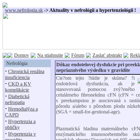
www.nefrologia.sk
-> Aktuality v nefrológii a hypertenziológii !
Domov
Na stiahnutie
Fórum
Zaslať abstrakt
Rekl
Nefrológia
Dôkaz endotelovej dysfukcie pri preekla
nepriaznivého výsledku v gravidite
·
Chronická renálna
insuficiencia
Cie?om tejto ?túdie je skúma? ?i
·
endotelová dysfunkcia, ak je
CKD a KV
stanovovaná pomocou zvý?eného
komplikácie
celulárneho fibronektínu cFN (cFN = cell
·
Diabetická
s preekampsiou je asociovaná s rastú
nefropatia
pôrodu a/alebo s pôrodom plodu nízk
·
Hemodialýza a
(SGA = small-for-gestional-age).
CAPD
·
Hypertenzia a
obličky
Plazmatická hladina maternálneho c
·
Hypertenzia v
enzýmatického imunosorbentného sk
gravidite
vzorkách zhroma??ovaných pri 605 normo