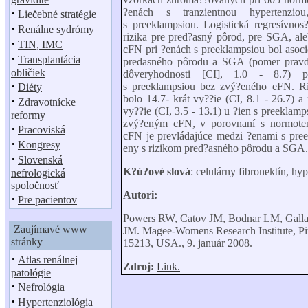
·
?enách s tranzientnou hypertenzi
Liečebné stratégie
s preeklampsiou. Logistická regresívnos
·
Renálne sydrómy
rizika pre pred?asný pôrod, pre SGA, al
·
TIN, IMC
cFN pri ?enách s preeklampsiou bol asoci
·
Transplantácia
predasného pôrodu a SGA (pomer pravdep
obličiek
dôveryhodnosti
[
CI
]
, 1.0 - 8.7) p
·
s preeklampsiou bez zvý?eného eFN. Ri
Diéty
bolo 14.7- krát vy??ie (CI, 8.1 - 26.7) a
·
Zdravotnícke
vy??ie (CI, 3.5 - 13.1) u ?ien s preeklam
reformy
zvý?eným cFN, v porovnaní s normote
·
Pracoviská
cFN je prevládajúce medzi ?enami s preek
·
Kongresy
eny s rizikom pred?asného pôrodu a SGA.
·
Slovenská
K?ú?ové slová
: celulárny fibronektín, hy
nefrologická
spoločnosť
Autori:
·
Pre pacientov
Powers RW, Catov JM, Bodnar LM, Galla
Zaujímavé www
JM. Magee-Womens Research Institute, Pi
stránky
15213, USA., 9. január 2008.
·
Atlas renálnej
Zdroj:
Link.
patológie
·
Nefrológia
·
Hypertenziológia