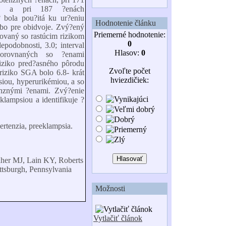
ou, a pri 187 ?enách
? bola pou?itá ku ur?eniu
Hodnotenie článku
ebo pre obidvoje. Zvý?ený
Priemerné hodnotenie:
ovaný so rastúcim rizikom
0
odobnosti, 3.0; interval
Hlasov:
0
orovnaných so ?enami
ziko pred?asného pôrodu
Zvoľte počet
 riziko SGA bolo 6.8- krát
hviezdičiek:
psiou, hyperurikémiou, a so
nznými ?enami. Zvý?enie
lampsiou a identifikuje ?
pertenzia, preeklampsia.
her MJ, Lain KY, Roberts
ttsburgh, Pennsylvania
Možnosti
Vytlačiť článok