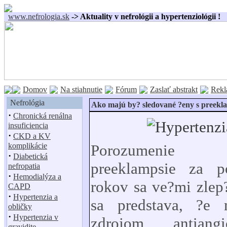
www.nefrologia.sk
-> Aktuality v nefrológii a hypertenziológii !
Domov
Na stiahnutie
Fórum
Zaslať abstrakt
Rekl
Nefrológia
Ako majú by? sledované ?eny s preek
·
Chronická renálna
insuficiencia
·
CKD a KV
komplikácie
Porozumenie 
·
Diabetická
preeklampsie za p
nefropatia
·
Hemodialýza a
rokov sa ve?mi zlep?
CAPD
·
Hypertenzia a
sa predstava, ?e 
obličky
·
Hypertenzia v
zdrojom antiangio
gravidite