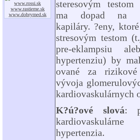
steresovým testom 
www.rossi.sk
www.rastieme.sk
ma dopad na gl
www.dobrymed.sk
kapiláry. ?eny, ktor
stresovým testom (t.
pre-eklampsiu
ale
hypertenziu) by ma
ované za rizikové
vývoja glomerulovýc
kardiovaskulárnych 
K?ú?ové slová
: p
kardiovaskulár
hypertenzia.