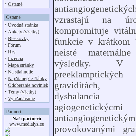
·
Ostatné
antiangiogenetick
vzrastajú na úro
Ostatné
·
Úvodná stránka
kompromituje vitáln
·
Ankety (v?etky)
·
Bleskovky
funkcie v krátkom 
·
Fórum
neisté maternálne
·
Hry
·
Inzercia
výsledky. V 
·
Mapa stránky
·
preeklamptických
Na stiahnutie
·
Naj?ítanej?ie ?lánky
graviditách, 
·
Odoberanie noviniek
·
Témy (v?etky)
dysbalancia
·
Vyh?adávanie
agiogenetic
Partneri
antiangiogenetický
Naši partneri:
www.medialyz.eu
provokovanými gra