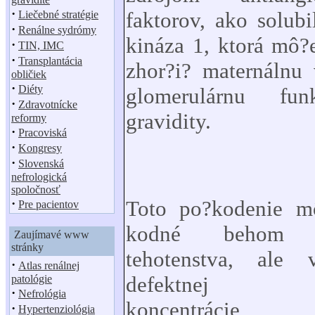
·
faktorov, ako solubi
Liečebné stratégie
·
Renálne sydrómy
kináza 1, ktorá mô?
·
TIN, IMC
·
Transplantácia
zhor?i? maternálnu 
obličiek
·
Diéty
glomerulárnu fun
·
Zdravotnícke
gravidity.
reformy
·
Pracoviská
·
Kongresy
·
Slovenská
nefrologická
spoločnosť
·
Toto po?kodenie m
Pre pacientov
kodné behom n
Zaujímavé www
stránky
tehotenstva, ale 
·
Atlas renálnej
defektnej pla
patológie
·
Nefrológia
koncentrácie
·
Hypertenziológia