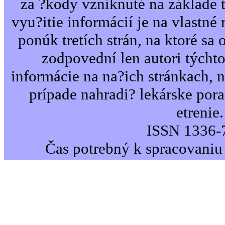
za ?kody vzniknuté na základe 
vyu?itie informácií je na vlastné 
ponúk tretích strán, na ktoré sa 
zodpovední len autori týcht
informácie na na?ich stránkach,
prípade nahradi? lekárske por
etrenie.
ISSN 1336-
Čas potrebný k spracovaniu