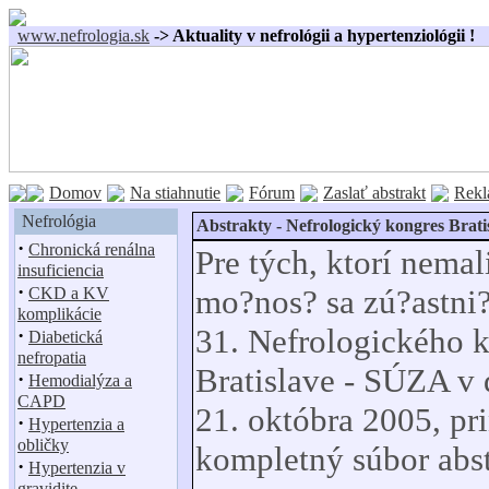
www.nefrologia.sk
-> Aktuality v nefrológii a hypertenziológii !
Domov
Na stiahnutie
Fórum
Zaslať abstrakt
Rekl
Nefrológia
Abstrakty - Nefrologický kongres Brati
·
Chronická renálna
Pre tých, ktorí nemal
insuficiencia
·
mo?nos? sa zú?astni
CKD a KV
komplikácie
31. Nefrologického 
·
Diabetická
nefropatia
Bratislave - SÚZA v 
·
Hemodialýza a
CAPD
21. októbra 2005, p
·
Hypertenzia a
obličky
kompletný súbor abst
·
Hypertenzia v
gravidite