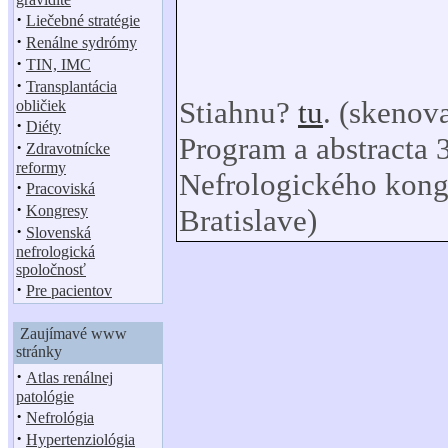
·
Liečebné stratégie
·
Renálne sydrómy
·
TIN, IMC
·
Transplantácia
Stiahnu?
tu
. (skenov
obličiek
·
Diéty
Program a abstracta 
·
Zdravotnícke
reformy
Nefrologického kong
·
Pracoviská
·
Kongresy
Bratislave)
·
Slovenská
nefrologická
spoločnosť
·
Pre pacientov
Zaujímavé www
stránky
·
Atlas renálnej
patológie
·
Nefrológia
·
Hypertenziológia