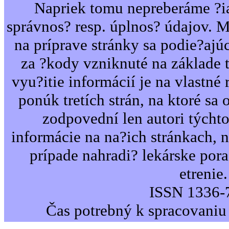
Napriek tomu nepreberáme ?i
správnos? resp. úplnos? údajov. 
na príprave stránky sa podie?ajú
za ?kody vzniknuté na základe 
vyu?itie informácií je na vlastné 
ponúk tretích strán, na ktoré sa 
zodpovední len autori týcht
informácie na na?ich stránkach,
prípade nahradi? lekárske por
etrenie.
ISSN 1336-
Čas potrebný k spracovaniu