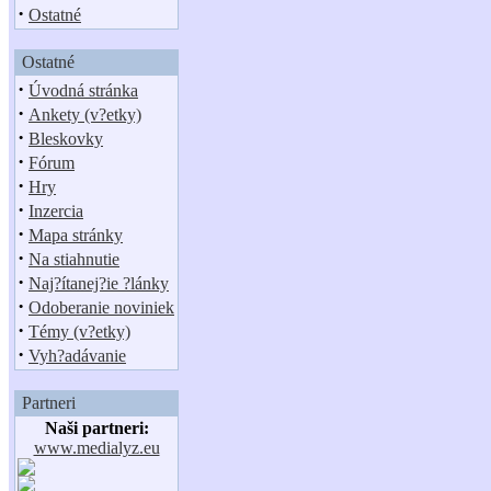
·
Ostatné
Ostatné
·
Úvodná stránka
·
Ankety (v?etky)
·
Bleskovky
·
Fórum
·
Hry
·
Inzercia
·
Mapa stránky
·
Na stiahnutie
·
Naj?ítanej?ie ?lánky
·
Odoberanie noviniek
·
Témy (v?etky)
·
Vyh?adávanie
Partneri
Naši partneri:
www.medialyz.eu