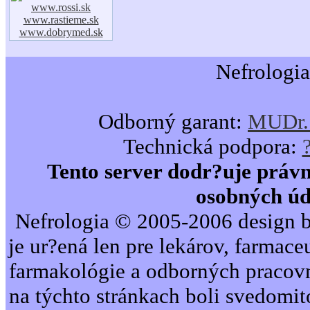
www.rossi.sk
www.rastieme.sk
www.dobrymed.sk
Nefrologia
Odborný garant:
MUDr. 
Technická podpora:
Tento server dodr?uje právn
osobných úd
Nefrologia © 2005-2006 design b
je ur?ená len pre lekárov, farmac
farmakológie a odborných pracovn
na týchto stránkach boli svedomi