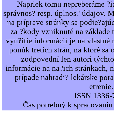
Napriek tomu nepreberáme ?i
správnos? resp. úplnos? údajov. 
na príprave stránky sa podie?ajú
za ?kody vzniknuté na základe 
vyu?itie informácií je na vlastné 
ponúk tretích strán, na ktoré sa 
zodpovední len autori týcht
informácie na na?ich stránkach,
prípade nahradi? lekárske por
etrenie.
ISSN 1336-
Čas potrebný k spracovaniu