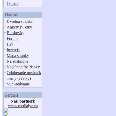
·
Ostatné
Ostatné
·
Úvodná stránka
·
Ankety (v?etky)
·
Bleskovky
·
Fórum
·
Hry
·
Inzercia
·
Mapa stránky
·
Na stiahnutie
·
Naj?ítanej?ie ?lánky
·
Odoberanie noviniek
·
Témy (v?etky)
·
Vyh?adávanie
Partneri
Naši partneri:
www.medialyz.eu