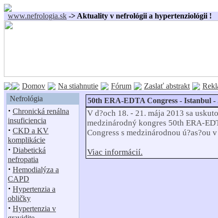
www.nefrologia.sk
-> Aktuality v nefrológii a hypertenziológii !
Domov
Na stiahnutie
Fórum
Zaslať abstrakt
Rekl
Nefrológia
50th ERA-EDTA Congress - Istanbul -
·
Chronická renálna
V d?och 18. - 21. mája 2013 sa uskut
insuficiencia
medzinárodný kongres 50th ERA-ED
·
CKD a KV
Congress s medzinárodnou ú?as?ou v 
komplikácie
·
Diabetická
Viac informácií.
nefropatia
·
Hemodialýza a
CAPD
·
Hypertenzia a
obličky
·
Hypertenzia v
gravidite