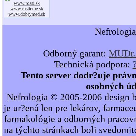
www.rossi.sk
www.rastieme.sk
www.dobrymed.sk
Nefrologia
Odborný garant:
MUDr. 
Technická podpora:
Tento server dodr?uje právn
osobných úd
Nefrologia © 2005-2006 design b
je ur?ená len pre lekárov, farmac
farmakológie a odborných pracovn
na týchto stránkach boli svedomi