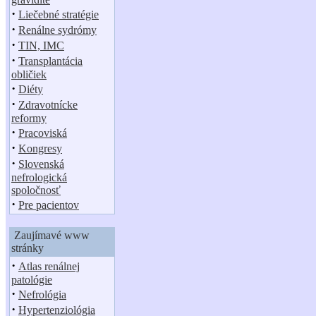
·
Liečebné stratégie
·
Renálne sydrómy
·
TIN, IMC
·
Transplantácia
obličiek
·
Diéty
·
Zdravotnícke
reformy
·
Pracoviská
·
Kongresy
·
Slovenská
nefrologická
spoločnosť
·
Pre pacientov
Zaujímavé www
stránky
·
Atlas renálnej
patológie
·
Nefrológia
·
Hypertenziológia