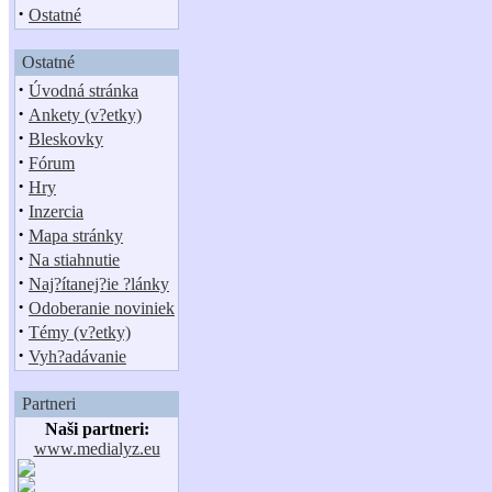
·
Ostatné
Ostatné
·
Úvodná stránka
·
Ankety (v?etky)
·
Bleskovky
·
Fórum
·
Hry
·
Inzercia
·
Mapa stránky
·
Na stiahnutie
·
Naj?ítanej?ie ?lánky
·
Odoberanie noviniek
·
Témy (v?etky)
·
Vyh?adávanie
Partneri
Naši partneri:
www.medialyz.eu