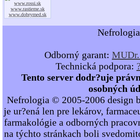
www.rossi.sk
www.rastieme.sk
www.dobrymed.sk
Nefrologia
Odborný garant:
MUDr. 
Technická podpora:
Tento server dodr?uje právn
osobných úd
Nefrologia © 2005-2006 design b
je ur?ená len pre lekárov, farmac
farmakológie a odborných pracovn
na týchto stránkach boli svedomi