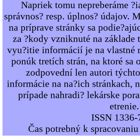
Napriek tomu nepreberáme ?i
správnos? resp. úplnos? údajov. 
na príprave stránky sa podie?ajú
za ?kody vzniknuté na základe 
vyu?itie informácií je na vlastné 
ponúk tretích strán, na ktoré sa 
zodpovední len autori týcht
informácie na na?ich stránkach,
prípade nahradi? lekárske por
etrenie.
ISSN 1336-
Čas potrebný k spracovaniu