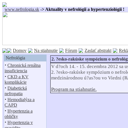
www.nefrologia.sk
-> Aktuality v nefrológii a hypertenziológii !
Domov
Na stiahnutie
Fórum
Zaslať abstrakt
Rekl
Nefrológia
2. ?esko-rakúske sympózium o nefrológi
·
Chronická renálna
V d?och 14. - 15. decembra 2012 sa u
insuficiencia
2. ?esko-rakúske sympózium o nefroló
·
CKD a KV
medzinárodnou ú?as?ou vo Viedni (R
komplikácie
·
Diabetická
Program na stiahnutie.
nefropatia
·
Hemodialýza a
CAPD
·
Hypertenzia a
obličky
·
Hypertenzia v
gravidite