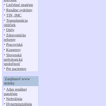
·
Liečebné stratégie
·
Renálne sydrómy
·
TIN, IMC
·
Transplantácia
obličiek
·
Diéty
·
Zdravotnícke
reformy
·
Pracoviská
·
Kongresy
·
Slovenská
nefrologická
spoločnosť
·
Pre pacientov
Zaujímavé www
stránky
·
Atlas renálnej
patológie
·
Nefrológia
·
Hypertenziológia