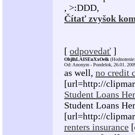
, >:DDD,
Čítať zvyšok kom
[
odpovedať
]
OhjlhLAISEuXxOelk
(Hodnotenie:
Od: Anonym - Pondelok, 26.01. 2009
as well,
no credit 
[url=http://clipma
Student Loans He
Student Loans Her
[url=http://clipma
renters insurance
[