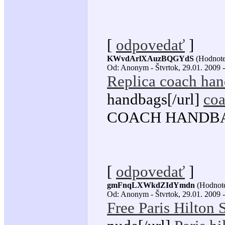
[
odpovedať
]
KWvdArlXAuzBQGYdS
(Hodnote
Od: Anonym - Štvrtok, 29.01. 2009 -
Replica coach ha
handbags[/url]
co
COACH HANDBAG
[
odpovedať
]
gmFnqLXWkdZIdYmdn
(Hodnote
Od: Anonym - Štvrtok, 29.01. 2009 -
Free Paris Hilton 