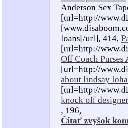
Anderson Sex Tape 
[url=http://www.d
[www.disaboom.com
loans[/url], 414,
P
[url=http://www.d
Off Coach Purses 
[url=http://www.d
about lindsay loha
[url=http://www.d
knock off designer
, 196,
Čítať zvyšok kom