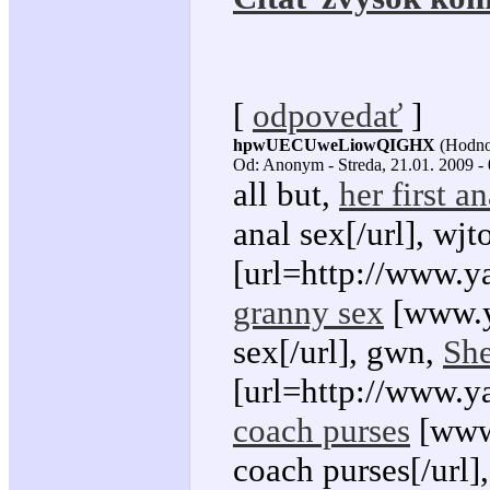
[
odpovedať
]
hpwUECUweLiowQIGHX
(Hodno
Od: Anonym - Streda, 21.01. 2009 -
all but,
her first a
anal sex[/url], wjt
[url=http://www.ya
granny sex
[www.ya
sex[/url], gwn,
She
[url=http://www.y
coach purses
[www.
coach purses[/url