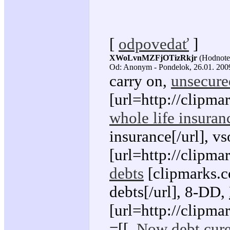
[
odpovedať
]
XWoLvnMZFjOTizRkjr
(Hodnoten
Od: Anonym - Pondelok, 26.01. 2009
carry on,
unsecure
[url=http://clipma
whole life insuran
insurance[/url], v
[url=http://clipma
debts
[clipmarks.c
debts[/url], 8-DD,
[url=http://clipma
=[[,
Now debt cur