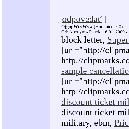
[
odpovedať
]
OjgugWcvWvw
(Hodnotenie: 0)
Od: Anonym - Piatok, 16.01. 2009 -
block letter,
Super
[url="http://clipm
http://clipmarks.
sample cancellatio
[url="http://clipm
http://clipmarks.c
discount ticket mil
discount ticket mil
military, ebm,
Pri