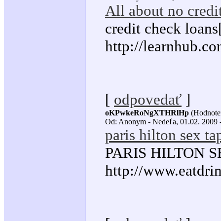
All about no credi
credit check loans
http://learnhub.co
[
odpovedať
]
oKPwkeRoNgXTHRlHp
(Hodnoten
Od: Anonym - Nedeľa, 01.02. 2009 -
paris hilton sex ta
PARIS HILTON SE
http://www.eatdrin