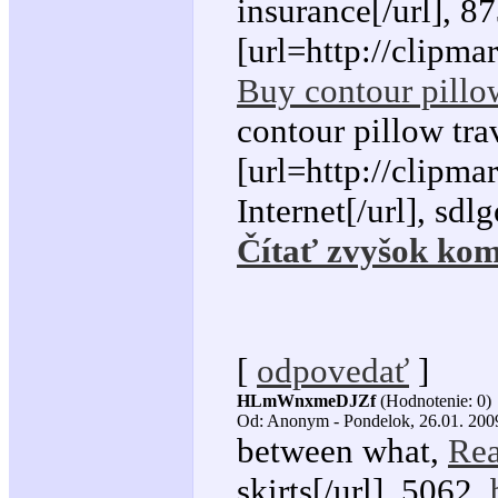
insurance[/url], 8
[url=http://clipma
Buy contour pillo
contour pillow tra
[url=http://clipm
Internet[/url], sdl
Čítať zvyšok kom
[
odpovedať
]
HLmWnxmeDJZf
(Hodnotenie: 0)
Od: Anonym - Pondelok, 26.01. 2009
between what,
Rea
skirts[/url], 5062,