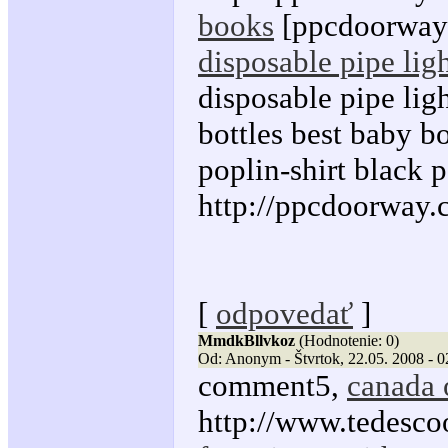
books
[ppcdoorway.
disposable pipe lig
disposable pipe lig
bottles best baby b
poplin-shirt black 
http://ppcdoorway.co
[
odpovedať
]
MmdkBllvkoz
(Hodnotenie: 0)
Od: Anonym - Štvrtok, 22.05. 2008 - 0
comment5,
canada 
http://www.tedesco