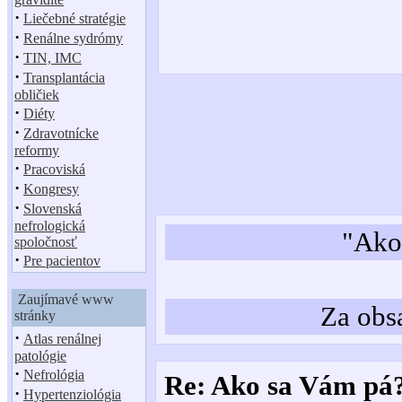
·
Liečebné stratégie
·
Renálne sydrómy
·
TIN, IMC
·
Transplantácia
obličiek
·
Diéty
·
Zdravotnícke
reformy
·
Pracoviská
·
Kongresy
·
Slovenská
nefrologická
"Ako 
spoločnosť
·
Pre pacientov
Zaujímavé www
Za obs
stránky
·
Atlas renálnej
patológie
·
Nefrológia
Re: Ako sa Vám pá?
·
Hypertenziológia