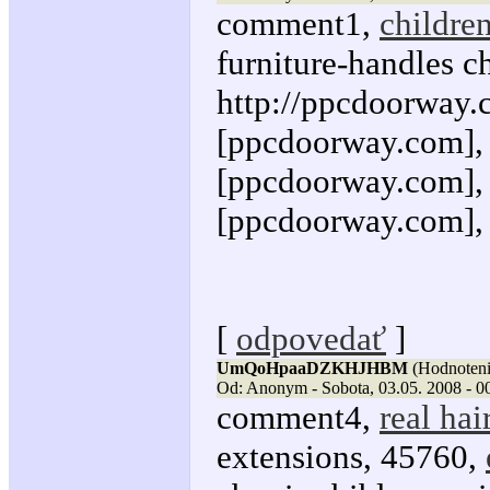
comment1,
children
furniture-handles ch
http://ppcdoorway.c
[ppcdoorway.com], 
[ppcdoorway.com], 
[ppcdoorway.com], 
[
odpovedať
]
UmQoHpaaDZKHJHBM
(Hodnoteni
Od: Anonym - Sobota, 03.05. 2008 - 0
comment4,
real hai
extensions, 45760,