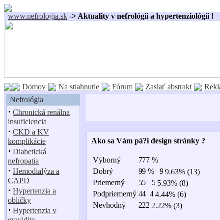
www.nefrologia.sk
-> Aktuality v nefrológii a hypertenziológii !
Domov
Na stiahnutie
Fórum
Zaslať abstrakt
Rekl
Nefrológia
·
Chronická renálna
insuficiencia
·
CKD a KV
Ako sa Vám pá?i design stránky ?
komplikácie
·
Diabetická
Výborný
nefropatia
·
Hemodialýza a
Dobrý
9.63% (13)
CAPD
Priemerný
5.93% (8)
·
Hypertenzia a
Podpriemerný
4.44% (6)
obličky
Nevhodný
2.22% (3)
·
Hypertenzia v
gravidite