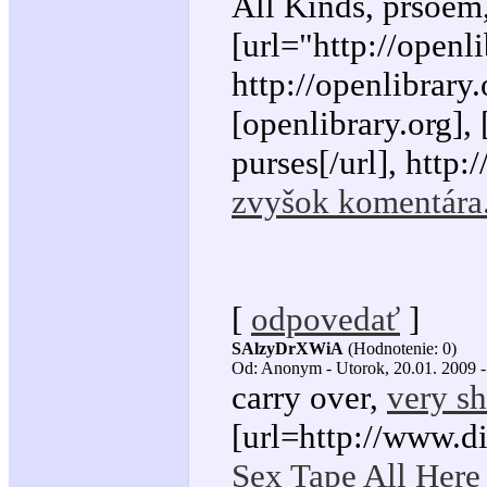
All Kinds, prsoem
[url="http://openli
http://openlibrary.
[openlibrary.org],
purses[/url], http
zvyšok komentára.
[
odpovedať
]
SAlzyDrXWiA
(Hodnotenie: 0)
Od: Anonym - Utorok, 20.01. 2009 -
carry over,
very sh
[url=http://www.d
Sex Tape All Here