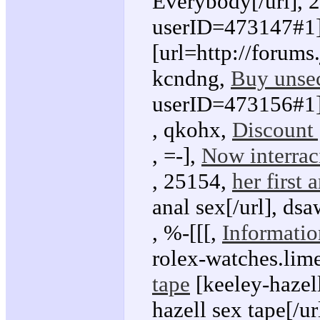
Everybody[/url], 
userID=473147#1]G
[url=http://forums
kcndng,
Buy unsec
userID=473156#1]B
, qkohx,
Discount 
, =-],
Now interrac
, 25154,
her first 
anal sex[/url], ds
, %-[[[,
Informatio
rolex-watches.lim
tape
[keeley-hazell
hazell sex tape[/ur