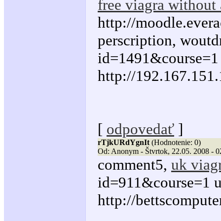
free viagra without 
http://moodle.ever
perscription, wout
id=1491&course=1 
http://192.167.151
[
odpovedať
]
rTjkURdYgnIt
(Hodnotenie: 0)
Od: Anonym - Štvrtok, 22.05. 2008 - 0
comment5,
uk viagr
id=911&course=1 u
http://bettscomput