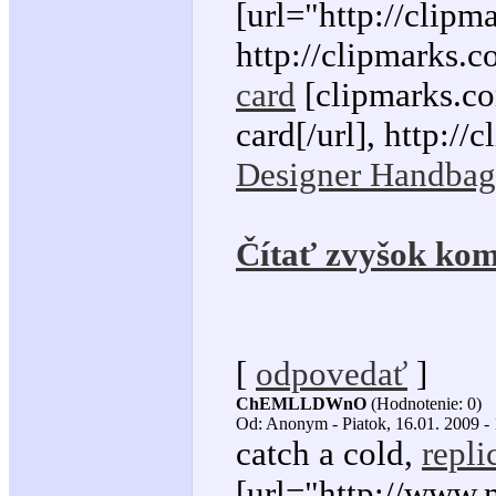
[url="http://clipm
http://clipmarks.c
card
[clipmarks.com
card[/url], http://
Designer Handbags
Čítať zvyšok kom
[
odpovedať
]
ChEMLLDWnO
(Hodnotenie: 0)
Od: Anonym - Piatok, 16.01. 2009 -
catch a cold,
repli
[url="http://www.m