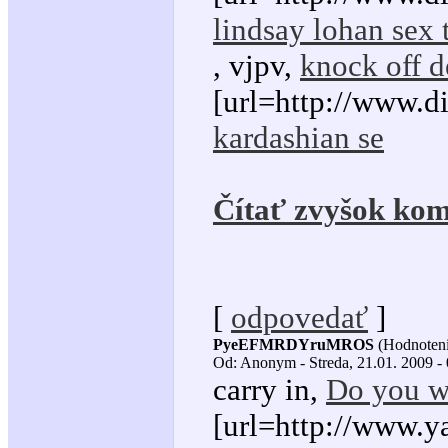
lindsay lohan sex 
, vjpv,
knock off d
[url=http://www.d
kardashian se
Čítať zvyšok kom
[
odpovedať
]
PyeEFMRDYruMROS
(Hodnoteni
Od: Anonym - Streda, 21.01. 2009 -
carry in,
Do you wa
[url=http://www.ya