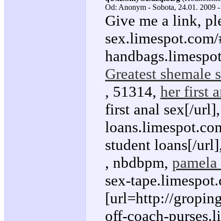
Od: Anonym - Sobota, 24.01. 2009 -
Give me a link, pl
sex.limespot.com/
handbags.limespot
Greatest shemale 
, 51314,
her first 
first anal sex[/url]
loans.limespot.com
student loans[/url]
, nbdbpm,
pamela 
sex-tape.limespot
[url=http://gropin
off-coach-purses.