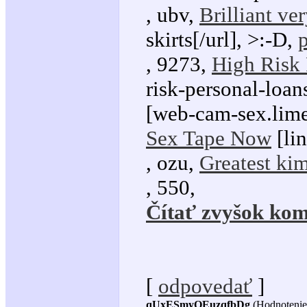
, ubv,
Brilliant ver
skirts[/url], >:-D,
p
, 9273,
High Risk 
risk-personal-loa
[web-cam-sex.lime
Sex Tape Now
[li
, ozu,
Greatest kim
, 550,
Čítať zvyšok kom
[
odpovedať
]
qUxESmyOEuzqfbDg
(Hodnotenie