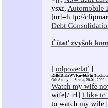
ysxr,
Automobile I
[url=http://clipm
Debt Consolidatio
Čítať zvyšok kom
[
odpovedať
]
RHkfDlKaWVRnybbPtg
(Hodnote
Od: Anonym - Streda, 28.01. 2009 -
Watch my wife n
wife[/url]
I like t
to watch my wife [