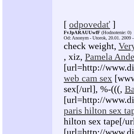
[
odpovedať
]
FvJpARAUUwfF
(Hodnotenie: 0)
Od: Anonym - Utorok, 20.01. 2009 -
check weight,
Very
, xiz,
Pamela Ande
[url=http://www.d
web cam sex
[www.
sex[/url], %-(((,
Ba
[url=http://www.d
paris hilton sex ta
hilton sex tape[/u
[url=http://www.d