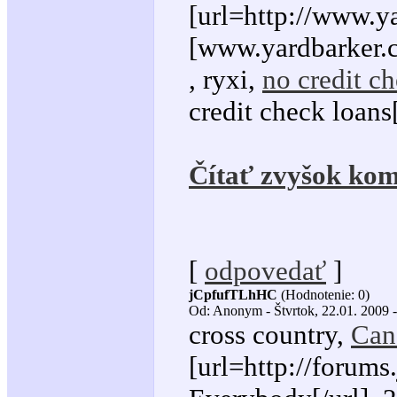
[url=http://www.ya
[www.yardbarker.
, ryxi,
no credit c
credit check loans[
Čítať zvyšok kom
[
odpovedať
]
jCpfufTLhHC
(Hodnotenie: 0)
Od: Anonym - Štvrtok, 22.01. 2009 -
cross country,
Can
[url=http://forum