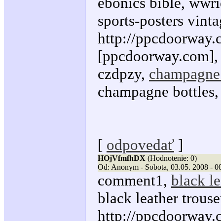
ebonics bible, wwr
sports-posters vinta
http://ppcdoorway.c
[ppcdoorway.com],
czdpzy,
champagne 
champagne bottles,
[
odpovedať
]
HOjVfmfhDX
(Hodnotenie: 0)
Od: Anonym - Sobota, 03.05. 2008 - 0
comment1,
black le
black leather trous
http://ppcdoorway.c