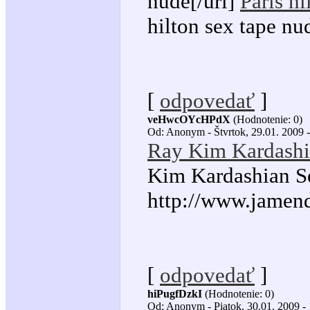
nude[/url]
Paris hi
hilton sex tape nud
[
odpovedať
]
veHwcOYcHPdX
(Hodnotenie: 0)
Od: Anonym - Štvrtok, 29.01. 2009 -
Ray Kim Kardashi
Kim Kardashian S
http://www.jamend
[
odpovedať
]
hiPugfDzkI
(Hodnotenie: 0)
Od: Anonym - Piatok, 30.01. 2009 - 