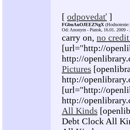
[
odpovedať
]
FGbuAuOJEEZNgX
(Hodnotenie:
Od: Anonym - Piatok, 16.01. 2009 -
carry on,
no credit
[url="http://openl
http://openlibrary
Pictures
[openlibra
http://openlibrar
[url="http://openl
http://openlibrary
All Kinds
[openlib
Debt Clock All Kin