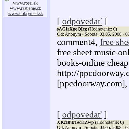
www.rossi.sk
www.rastieme.sk
www.dobrymed.sk
[
odpovedať
]
sAGIrXgoQIcg
(Hodnotenie: 0)
Od: Anonym - Sobota, 03.05. 2008 - 0
comment4,
free sh
free sheet music on
books-online cheap
http://ppcdoorway.c
[ppcdoorway.com], h
[
odpovedať
]
XKzBhkTecHZwp
(Hodnotenie: 0)
Od: Anonym - Sobota, 03.05. 2008 - 0