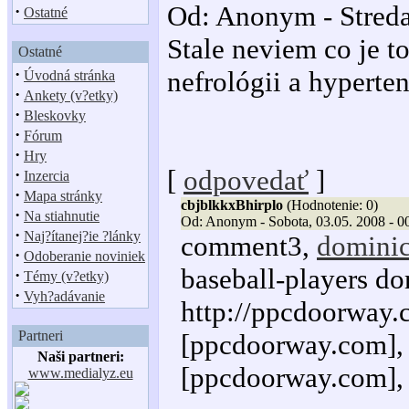
Od: Anonym - Streda
·
Ostatné
Stale neviem co je to
Ostatné
·
nefrológii a hyperten
Úvodná stránka
·
Ankety (v?etky)
·
Bleskovky
·
Fórum
·
Hry
[
odpovedať
]
·
Inzercia
·
Mapa stránky
cbjblkkxBhirplo
(Hodnotenie: 0)
·
Na stiahnutie
Od: Anonym - Sobota, 03.05. 2008 - 0
·
Naj?ítanej?ie ?lánky
comment3,
dominic
·
Odoberanie noviniek
baseball-players do
·
Témy (v?etky)
·
Vyh?adávanie
http://ppcdoorway.
Partneri
[ppcdoorway.com], h
Naši partneri:
[ppcdoorway.com], h
www.medialyz.eu